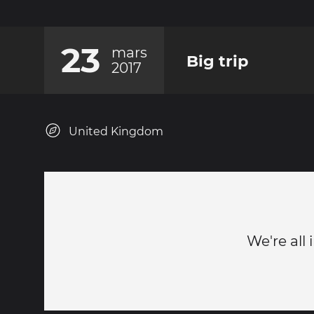
23
mars
Big trip
2017
United Kingdom
We're all 