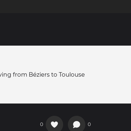
ving from Béziers to Toulouse
0
0