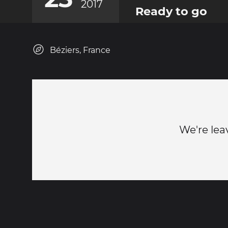
2017
Ready to go
Béziers, France
We're lea