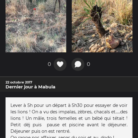
0
0
22 octobre 2017
Dernier jour à Mabula
Lever à 5h pour un départ à 5h30 pour essayer de voir
les lions ! On a vu des impalas, zèbres, chacals et.....des
lions ! Un mâle, trois femelles et un bébé qui tétait !
Petit déj puis ️ pause et piscine avant le déjeuner.
Déjeuner puis on est rentré.
On range nos affaires, repas du soir et au ️ dodo !