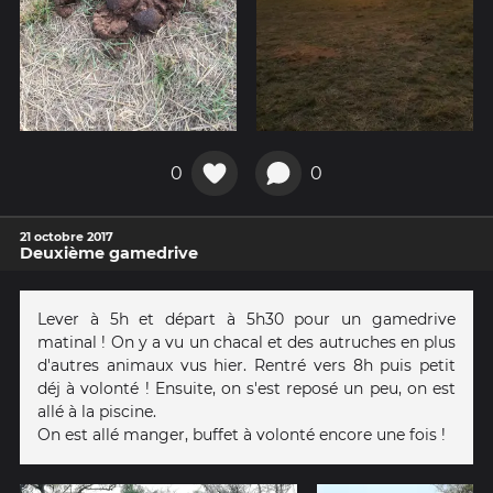
0
0
21 octobre 2017
Deuxième gamedrive
Lever à 5h et départ à 5h30 pour un gamedrive
matinal ! On y a vu un chacal et des autruches en plus
d'autres animaux vus hier. Rentré vers 8h puis petit
déj à volonté ! Ensuite, on s'est ️reposé un peu, on est
allé à la piscine.
On est allé manger, buffet à volonté encore une fois !