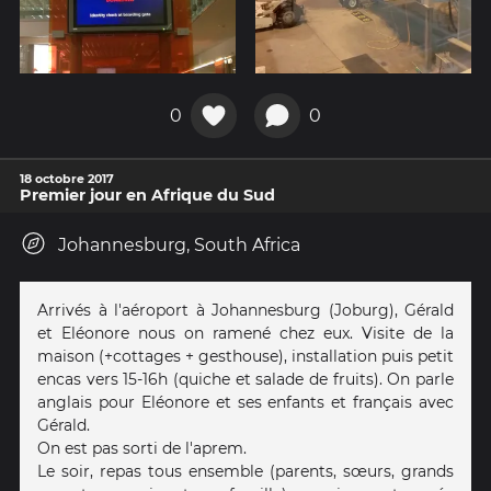
0
0
18 octobre 2017
Premier jour en Afrique du Sud
Johannesburg, South Africa
Arrivés à l'aéroport à Johannesburg (Joburg), Gérald
et Eléonore nous on ramené chez eux. Visite de la
maison (+cottages + gesthouse), installation puis petit
encas vers 15-16h (quiche et salade de fruits). On parle
anglais pour Eléonore et ses enfants et français avec
Gérald.
On est pas sorti de l'aprem.
Le soir, repas tous ensemble (parents, sœurs, grands