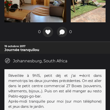
0
0
19 octobre 2017
Journée tranquilou
Johannesburg, South Africa
Réveillée à 9h15, petit déj et j'ai ✏️écrit dans
memotrips les deux journées précédentes. On est aller
dans le petit centre commercial 27 Boxes (souvenirs,
vêtements, bijoux...). Puis on est allé manger au resto
Pablo-eggs-go-bar.
Après-midi tranquille pour moi (sur mon téléphone)
et jeux dans le jardin.