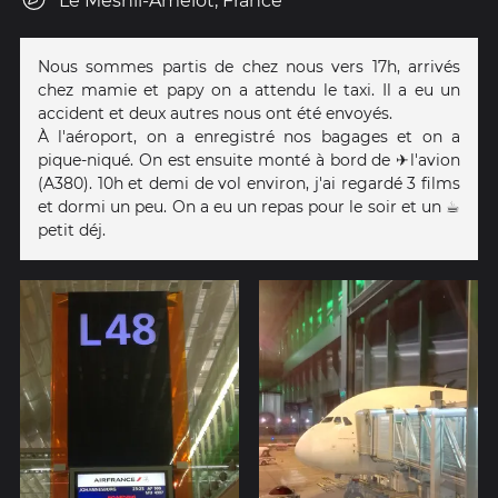
Le Mesnil-Amelot, France
Nous sommes partis de chez nous vers 17h, arrivés
chez mamie et papy on a attendu le taxi. Il a eu un
accident et deux autres nous ont été envoyés.
À l'aéroport, on a enregistré nos bagages et on a
pique-niqué. On est ensuite monté à bord de ✈️l'avion
(A380). 10h et demi de vol environ, j'ai regardé 3 films
et dormi un peu. On a eu un ️repas pour le soir et un ☕
petit déj.