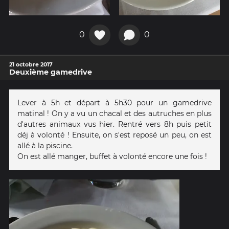
0
0
21 octobre 2017
Deuxième gamedrive
Lever à 5h et départ à 5h30 pour un gamedrive
matinal ! On y a vu un chacal et des autruches en plus
d'autres animaux vus hier. Rentré vers 8h puis petit
déj à volonté ! Ensuite, on s'est reposé un peu, on est
allé à la piscine.
On est allé manger, buffet à volonté encore une fois !