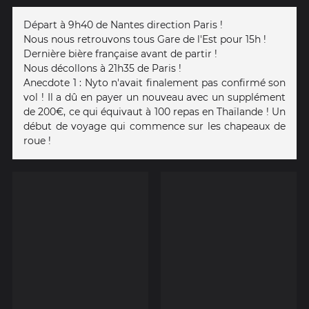
Départ à 9h40 de Nantes direction Paris !
Nous nous retrouvons tous Gare de l'Est pour 15h !
Dernière bière française avant de partir !
Nous décollons à 21h35 de Paris !
Anecdote 1 : Nyto n'avait finalement pas confirmé son
vol ! Il a dû en payer un nouveau avec un supplément
de 200€, ce qui équivaut à 100 repas en Thaïlande ! Un
début de voyage qui commence sur les chapeaux de
roue !