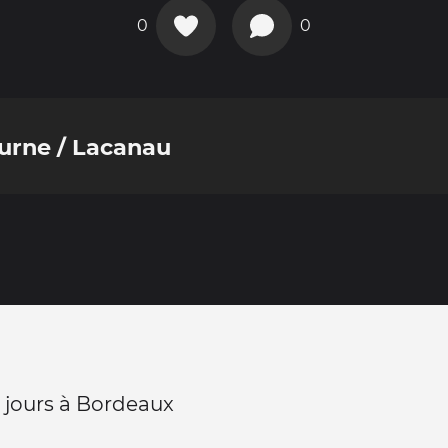
0
0
urne / Lacanau
 jours à Bordeaux