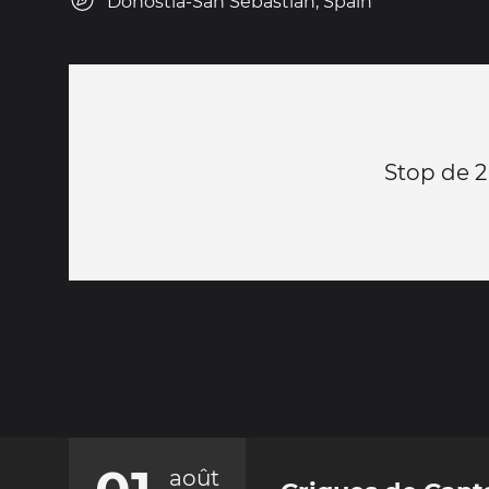
Donostia-San Sebastian, Spain
Stop de 2
août