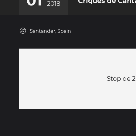
01
Criques de Cant
2018
Santander, Spain
Stop de 2