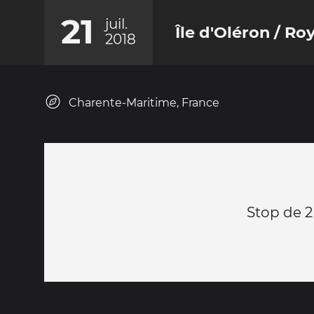
21
juil.
Île d'Oléron / Ro
2018
Charente-Maritime, France
Stop de 2 