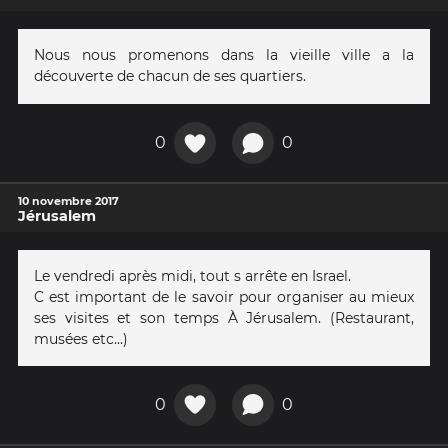
Nous nous promenons dans la vieille ville a la
découverte de chacun de ses quartiers.
0
0
10 novembre 2017
Jérusalem
Le vendredi après midi, tout s arrête en Israel.
C est important de le savoir pour organiser au mieux
ses visites et son temps À Jérusalem. (Restaurant,
musées etc...)
0
0