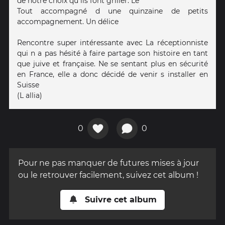
de notre choix qu ils font griller. Le
Tout accompagné d une quinzaine de petits
accompagnement. Un délice
Rencontre super intéressante avec La réceptionniste
qui n a pas hésité à faire partage son histoire en tant
que juive et française. Ne se sentant plus en sécurité
en France, elle a donc décidé de venir s installer en
Suisse
(L allia)
0
0
Pour ne pas manquer de futures mises à jour
ou le retrouver facilement, suivez cet album !
Suivre cet album