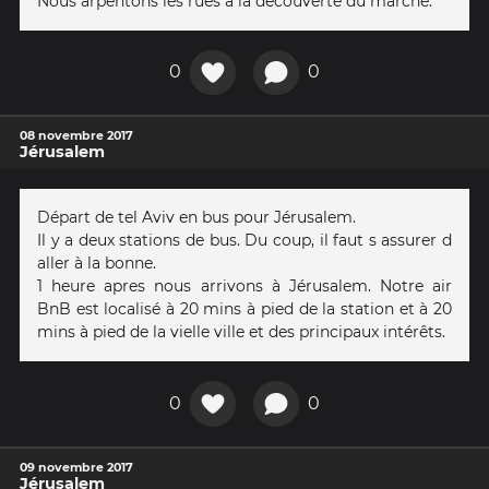
Nous arpentons les rues à la découverte du marché.
0
0
08 novembre 2017
Jérusalem
Départ de tel Aviv en bus pour Jérusalem.
Il y a deux stations de bus. Du coup, il faut s assurer d
aller à la bonne.
1 heure apres nous arrivons à Jérusalem. Notre air
BnB est localisé à 20 mins à pied de la station et à 20
mins à pied de la vielle ville et des principaux intérêts.
0
0
09 novembre 2017
Jérusalem