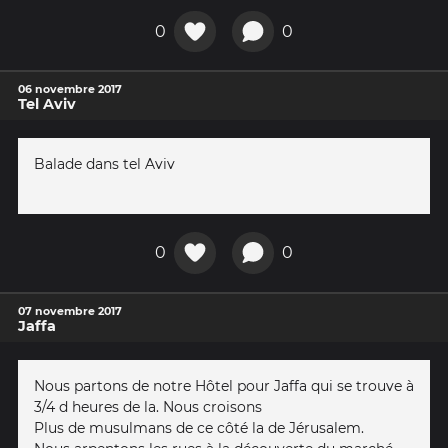
0
0
06 novembre 2017
Tel Aviv
Balade dans tel Aviv
0
0
07 novembre 2017
Jaffa
Nous partons de notre Hôtel pour Jaffa qui se trouve à
3/4 d heures de la. Nous croisons
Plus de musulmans de ce côté la de Jérusalem.