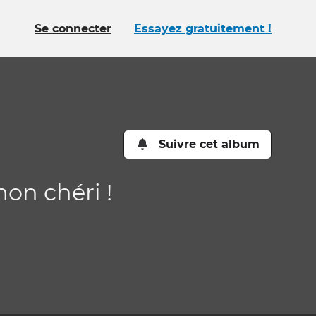
Se connecter
Essayez gratuitement !
Suivre cet album
mon chéri !