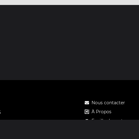
Nous contacter
À Propos
S
Feuille de route
Tarifs
Carte cadeau Notos