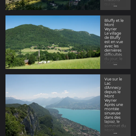
...
qui se
réveillent
dans la
lumière du
Bluffy et le
matin.
Mont
Veyrier
Le village
de Bluffy
est en vue
avec les
dernières
difficultés
du jour; le
...
Col des
Contreban
diers et le
Mont
Vue sur le
Veyrier
Lac
d'Annecy
depuis le
Mont
Veyrier
Après une
montée
sinueuse
dans des
lapiaz, le
sommet du
Mont
...
Veyrier