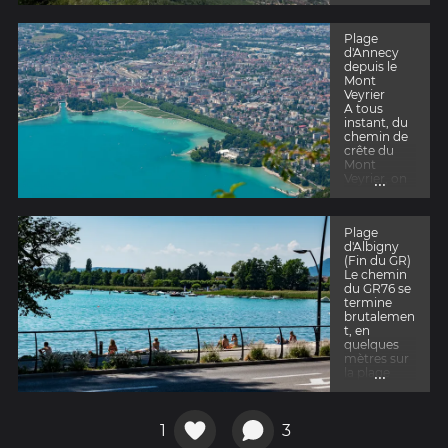
s'ouvre sur
le lac
d'Annecy et
Plage
sur la Ville
d'Annecy
depuis le
Mont
Veyrier
A tous
instant, du
chemin de
crête du
Mont
...
Veyrier, on
peut
apercevoir
Annecy et
Plage
son lac.
d'Albigny
c'est un
(Fin du GR)
point de
Le chemin
vue unique.
du GR76 se
termine
brutalemen
t, en
quelques
mètres sur
...
la plage
d'Albigny
(Annecy),
nous
1
3
ramenant,
ainsi,