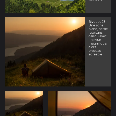
Tour du Lac
d'Annecy.
Bivouac J3
Une zone
plane, herbe
rase sans
caillou avec
une vue
magnifique,
alors
bivouac
agréable !