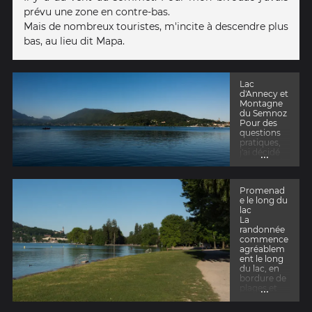
prévu une zone en contre-bas.
Mais de nombreux touristes, m'incite à descendre plus
bas, au lieu dit Mapa.
Lac
d'Annecy et
Montagne
du Semnoz
Pour des
questions
pratiques,
...
j'ai décidé
de partir de
la plage
d'Albigny
Promenad
(parking
e le long du
gratuit, à
lac
coté du
La
chemin du
randonnée
mont
commence
Veyrier)
agréablem
Après avoir
ent le long
laissé ma
du lac, en
voiture au
bordure de
grand
...
plages et
parking
de ports. A
gratuit
cette heure
d'AlbignyD