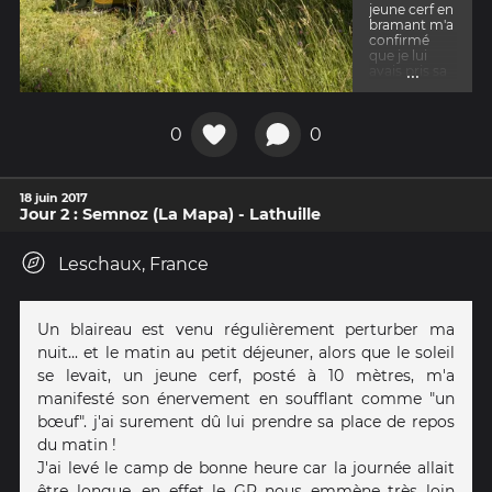
jeune cerf en
bramant m'a
confirmé
que je lui
...
avais pris sa
place
0
0
18 juin 2017
Jour 2 : Semnoz (La Mapa) - Lathuille
Leschaux, France
Un blaireau est venu régulièrement perturber ma
nuit... et le matin au petit déjeuner, alors que le soleil
se levait, un jeune cerf, posté à 10 mètres, m'a
manifesté son énervement en soufflant comme "un
bœuf". j'ai surement dû lui prendre sa place de repos
du matin !
J'ai levé le camp de bonne heure car la journée allait
être longue, en effet le GR nous emmène très loin