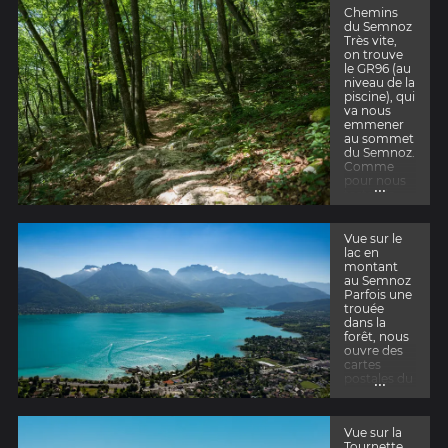
ville
Chemins
agréable,
du Semnoz
encore plus
Très vite,
pour ceux
on trouve
qui
le GR96 (au
pratique un
niveau de la
sport, avec
piscine), qui
le lac et les
va nous
montagnes
emmener
.
au sommet
du Semnoz.
Comme
pour nous
...
tester, le
chemin
monte
agréablem
Vue sur le
ent et
lac en
régulièrem
montant
ent mais
au Semnoz
sans répit
Parfois une
dans la
trouée
forêt.
dans la
forêt, nous
ouvre des
cartes
...
postales du
lac
d'Annecy.
Parfois le
Vue sur la
GPS,
Tournette