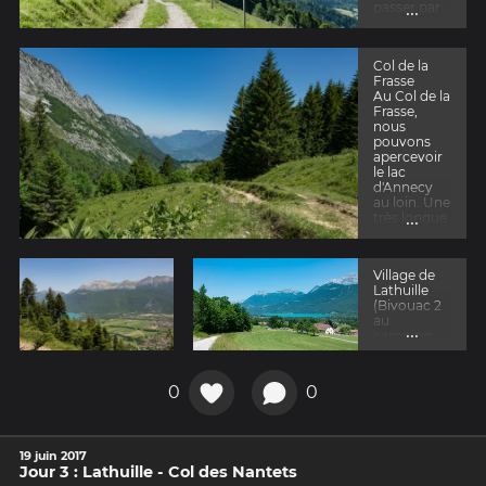
...
passer par
le hameau
du Mont
Derrière,
Col de la
pour
Frasse
ensuite
Au Col de la
passer par
Frasse,
le Col de la
nous
Frasse
pouvons
apercevoir
le lac
d'Annecy
au loin. Une
...
très longue
descente
nous
attend.
Village de
Lathuille
(Bivouac 2
au
...
camping
du village)
Lathuille
est un
0
0
charmant
petit village
situé au
bout du lac
19 juin 2017
d'Annecy.
Jour 3 : Lathuille - Col des Nantets
Son