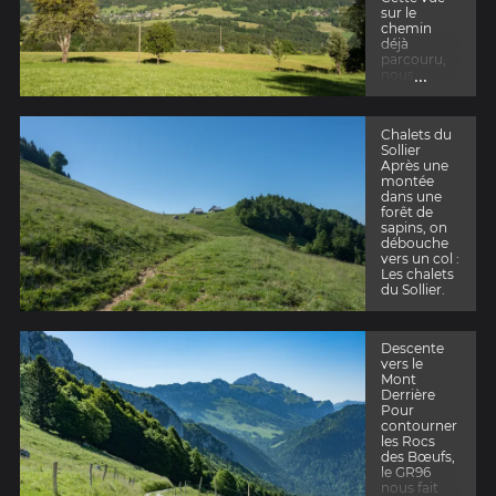
sur le
chemin
déjà
parcouru,
...
nous
montre le
Semnoz et
les clairière
Chalets du
de la Mapa.
Sollier
La montée
Après une
en
montée
direction
dans une
des chalets
forêt de
du Sollier
sapins, on
commence
débouche
dans les
vers un col :
prairies en
Les chalets
pente de La
du Sollier.
Chapelle St
Maurice.
Descente
vers le
Mont
Derrière
Pour
contourner
les Rocs
des Bœufs,
le GR96
nous fait