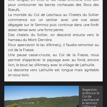
pour contourner les barres rocheuses des Rocs des
Bœufs.
La montée du Col de Leschaux au Chalets du Sollier
commence sur un sentier avec une vue assez
dégagée sur le Semnoz puis continue dans une forêt
assez dense avec une forte pente.
Des chalets du Sollier, on descend ensuite vers le
hameau du Mont Derrière.
Pour apercevoir le lac d'Annecy, il faudra remonter au
col de la Frasse.
Une pause casse-croute, au Col de la Frasse, nous
permet d'apprécier le paysage avec au fond, encore
loin, le bout lac d'Annecy avec le village de Lathuille.
La descente vers Lathuille est longue mais agréable
en sous bois.
Regard en
arrère sur le
Col de
Leschaux et
le Semnoz
Cette vue