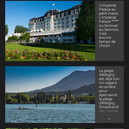
matinale,
ans la
L'Impérial
les rayons
lumière du
Palace au
du soleil
matin, la
petit matin
n'arrivent
montagne
L'Impérial
pas à
du Semnoz
Palace *****
réveiller
l'objectif de
ou bivouac
Annecy
la journée
au Semnoz,
encore
émerge du
il est
endormie.
lac.
encore
temps de
choisir.
La plage
d'Albigny
est déjà loin
Un regard
en arrière
pour
apercevoir
la plage
d'Albigny,
l'impérial et
des canoés
sur le lac.
...
Annecy est
vraiment
une belle