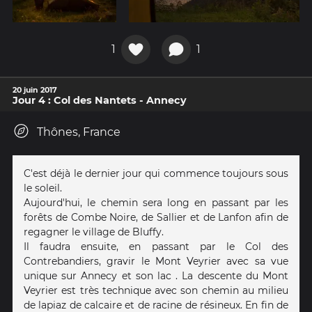
1
1
20 juin 2017
Jour 4 : Col des Nantets - Annecy
Thônes, France
C'est déjà le dernier jour qui commence toujours sous
le soleil.
Aujourd'hui, le chemin sera long en passant par les
forêts de Combe Noire, de Sallier et de Lanfon afin de
regagner le village de Bluffy.
Il faudra ensuite, en passant par le Col des
Contrebandiers, gravir le Mont Veyrier avec sa vue
unique sur Annecy et son lac . La descente du Mont
Veyrier est très technique avec son chemin au milieu
de lapiaz de calcaire et de racine de résineux. En fin de