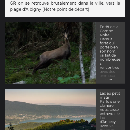
GR on se retrouve brutalement dans la ville, vers la
plage d'Albigny (Notre point de départ)
Forêt de la
Combe
Noire
Dans la
forêt qui
porte bien
son nom,
j'ai fait de
nombreuse
s
rencontres
avec des
animaux
...
sauvages.
Ce chamois
semble
tout
Lac au petit
étonné,
matin
comme
Parfois une
moi, de me
clairière
rencontrer
nous laisse
de si bon
entrevoir le
matin !
lac
d'Annecy
avec ses
maisons