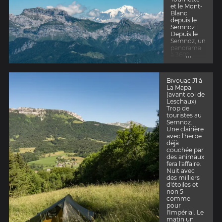
permet de
et le Mont-
garder le
Blanc
cap car de
depuis le
nombreux
Semnoz
chemins se
Depuis le
croissent
Semnoz, un
dans cette
panorama
forêt. On
...
à 360°
ressent très
s'ouvre sur
vite que
les
l'on se
montagnes
trouve
Bivouac J1 à
de Savoie-
dans le
La Mapa
Mont-
terrain de
(avant col de
Blanc.
jeu et de
Leschaux)
découverte
Trop de
s des
touristes au
Annéciens.
Semnoz.
Une clairière
avec l'herbe
déjà
couchée par
des animaux
fera l'affaire.
Nuit avec
des milliers
d'étoiles et
non 5
comme
pour
l'Impérial. Le
matin un