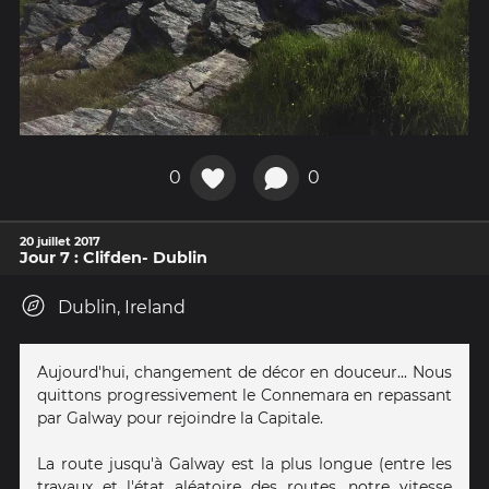
0
0
20 juillet 2017
Jour 7 : Clifden- Dublin
Dublin, Ireland
Aujourd'hui, changement de décor en douceur... Nous
quittons progressivement le Connemara en repassant
par Galway pour rejoindre la Capitale.
La route jusqu'à Galway est la plus longue (entre les
travaux et l'état aléatoire des routes, notre vitesse