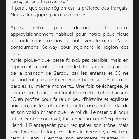
terre, les lacs, les rivières..."
Il paraît que cette région est la préférée des français.
Nous allons juger par nous mêmes.
Après notre petit déjeuner et notre
approvisionnement habituel pour notre pique-nique
du midi, nous prenons la route vers le nord... Nous
contournons Galway pour rejoindre la région des
lacs...
Arrêt pique-nique, cette fois-ci, pas terrible, mais en
reprenant la route je décide de télécharger les paroles
de la chanson de Sardou car les enfants et JC ne
supportent plus de m'entendre buter sur les mêmes
paroles au même moment... Une fois téléchargée, je
peux enfin chanter l'intégralité de cette belle chanson.
JC en profite pour faire un peu d'histoire et explique
aux garçons les relations tumultueuses entre l'Irlande
et son voisin britannique...Le roi du Leinster qui pour
lutter contre son rival, fait appel au roi d'Angleterre,
Henri II Plantagenêt pour récupérer son trône. Mais
une fois que le loup est dans la bergerie, c'est trop
tard ! Henri II envoie son émissaire guerrier qui