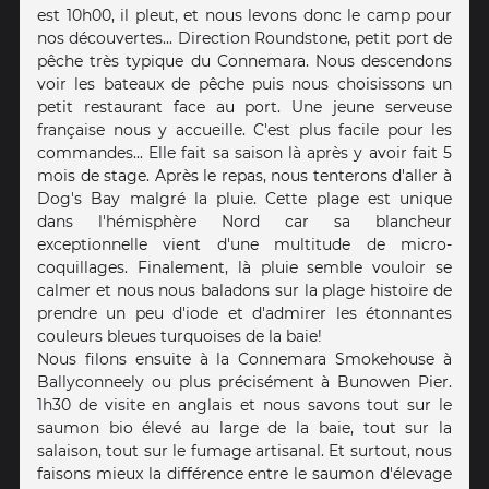
est 10h00, il pleut, et nous levons donc le camp pour
nos découvertes... Direction Roundstone, petit port de
pêche très typique du Connemara. Nous descendons
voir les bateaux de pêche puis nous choisissons un
petit restaurant face au port. Une jeune serveuse
française nous y accueille. C'est plus facile pour les
commandes... Elle fait sa saison là après y avoir fait 5
mois de stage. Après le repas, nous tenterons d'aller à
Dog's Bay malgré la pluie. Cette plage est unique
dans l'hémisphère Nord car sa blancheur
exceptionnelle vient d'une multitude de micro-
coquillages. Finalement, là pluie semble vouloir se
calmer et nous nous baladons sur la plage histoire de
prendre un peu d'iode et d'admirer les étonnantes
couleurs bleues turquoises de la baie!
Nous filons ensuite à la Connemara Smokehouse à
Ballyconneely ou plus précisément à Bunowen Pier.
1h30 de visite en anglais et nous savons tout sur le
saumon bio élevé au large de la baie, tout sur la
salaison, tout sur le fumage artisanal. Et surtout, nous
faisons mieux la différence entre le saumon d'élevage