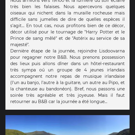
Nous arrivons vers 19h00 et la lumière du soir éclaire
très bien les falaises. Nous apercevons quelques
oiseaux qui nichent dans la muraille rocheuse mais
difficile sans jumelles de dire de quelles espèces il
s'agit... En tout cas, nous profitons bien de ce décor,
décor utilisé pour le tournage de "Harry Potter et le
Prince de sang mêlé" et de "Astérix au service de sa
majesté".
Dernière étape de la journée, rejoindre Lisdoovarna
pour regagner notre B&B. Nous prenons possession
des lieux puis allons dîner dans un hôtel-restaurant
très sympa oú un groupe de 4 jeunes irlandais
accompagnent notre repas de musique irlandaise
(l'un au banjo, l'autre à la guitare, un autre au Pipo, et
la chanteuse au bandonéon). Bref, nous passons une
soirée très agréable et très joyeuse. Mais il faut
retourner au B&B car la journée a été longue...