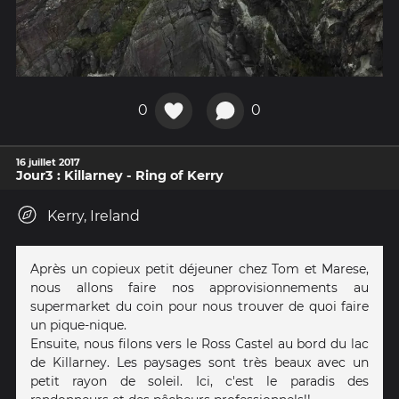
0
0
16 juillet 2017
Jour3 : Killarney - Ring of Kerry
Kerry, Ireland
Après un copieux petit déjeuner chez Tom et Marese,
nous allons faire nos approvisionnements au
supermarket du coin pour nous trouver de quoi faire
un pique-nique.
Ensuite, nous filons vers le Ross Castel au bord du lac
de Killarney. Les paysages sont très beaux avec un
petit rayon de soleil. Ici, c'est le paradis des