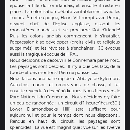
épouse la fille du roi irlandais, et ensuite il reste en
place... La colonisation débute véritablement avec les
Tudors. À cette époque, Henri VIII rompt avec Rome,
devient chef de l'Eglise anglaise, dissout les
monastères irlandais et se proclame Roi d'Irlande!
Puis les colons anglais commencent à s'installer,
l'oppression à se développer (droits civils et religieux
supprimés) et les révoltes à s'enchaîner... JC évoque
aussi la tragique époque de l'IRA...
Nous décidons de découvrir le Connemara par le nord.
Les paysages sont désolés... Il n'y a que des lacs, de la
tourbe et des moutons! Rien ne pousse ici...
Nous faisons une halte rapide à l'Abbaye de kylemore.
Autrefois manoir et rendez-vous de chasse, il fut
ensuite revendu à des bénédictines. Nous filons vers le
Parc National du Connemara. Nous décidons d'y faire
un peu de randonnée : un circuit d'1 heure/1heure30 (
Lower Diamondbacks Hill) sera suffisant pour
aujourd'hui et pour le temps dont nous disposons...
Rendus en haut du circuit, les paysages sont
splendides . La vue est magnifique : vue sur les Twelve