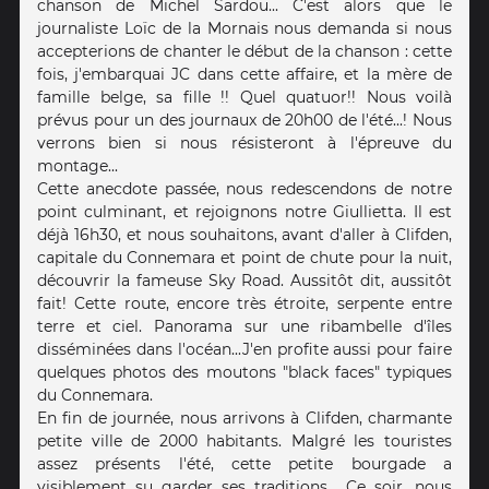
chanson de Michel Sardou... C'est alors que le
journaliste Loïc de la Mornais nous demanda si nous
accepterions de chanter le début de la chanson : cette
fois, j'embarquai JC dans cette affaire, et la mère de
famille belge, sa fille !! Quel quatuor!! Nous voilà
prévus pour un des journaux de 20h00 de l'été...! Nous
verrons bien si nous résisteront à l'épreuve du
montage...
Cette anecdote passée, nous redescendons de notre
point culminant, et rejoignons notre Giullietta. Il est
déjà 16h30, et nous souhaitons, avant d'aller à Clifden,
capitale du Connemara et point de chute pour la nuit,
découvrir la fameuse Sky Road. Aussitôt dit, aussitôt
fait! Cette route, encore très étroite, serpente entre
terre et ciel. Panorama sur une ribambelle d'îles
disséminées dans l'océan...J'en profite aussi pour faire
quelques photos des moutons "black faces" typiques
du Connemara.
En fin de journée, nous arrivons à Clifden, charmante
petite ville de 2000 habitants. Malgré les touristes
assez présents l'été, cette petite bourgade a
visiblement su garder ses traditions... Ce soir, nous