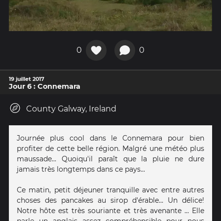
0
0
19 juillet 2017
Jour 6 : Connemara
County Galway, Ireland
Journée plus cool dans le Connemara pour bien
profiter de cette belle région. Malgré une météo plus
maussade... Quoiqu'il paraît que la pluie ne dure
jamais très longtemps dans ce pays...
Ce matin, petit déjeuner tranquille avec entre autres
choses des pancakes au sirop d'érable... Un délice!
Notre hôte est très souriante et très avenante ... Elle
parle un anglais assez compréhensible pour nous