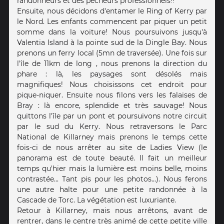
randonneurs et des pêcheurs professionnels!!
Ensuite, nous décidons d'entamer le Ring of Kerry par
le Nord. Les enfants commencent par piquer un petit
somme dans la voiture! Nous poursuivons jusqu'à
Valentia Island à la pointe sud de la Dingle Bay. Nous
prenons un ferry local (5mn de traversée). Une fois sur
l'île de 11km de long , nous prenons la direction du
phare : là, les paysages sont désolés mais
magnifiques! Nous choisissons cet endroit pour
pique-niquer. Ensuite nous filons vers les falaises de
Bray : là encore, splendide et très sauvage! Nous
quittons l'île par un pont et poursuivons notre circuit
par le sud du Kerry. Nous retraversons le Parc
National de Killarney mais prenons le temps cette
fois-ci de nous arrêter au site de Ladies View (le
panorama est de toute beauté. Il fait un meilleur
temps qu'hier mais la lumière est moins belle, moins
contrastée... Tant pis pour les photos...). Nous ferons
une autre halte pour une petite randonnée à la
Cascade de Torc. La végétation est luxuriante.
Retour à Killarney, mais nous arrêtons, avant de
rentrer, dans le centre très animé de cette petite ville