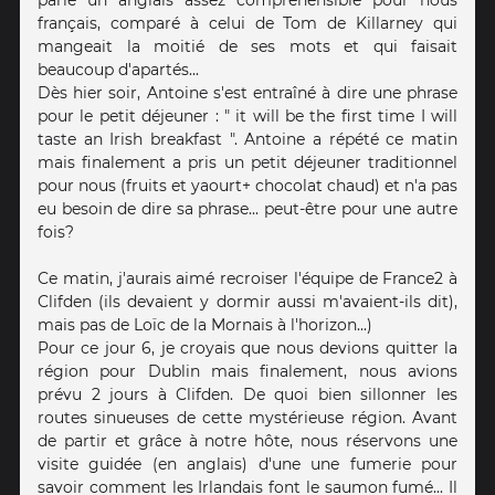
français, comparé à celui de Tom de Killarney qui
mangeait la moitié de ses mots et qui faisait
beaucoup d'apartés...
Dès hier soir, Antoine s'est entraîné à dire une phrase
pour le petit déjeuner : " it will be the first time I will
taste an Irish breakfast ". Antoine a répété ce matin
mais finalement a pris un petit déjeuner traditionnel
pour nous (fruits et yaourt+ chocolat chaud) et n'a pas
eu besoin de dire sa phrase... peut-être pour une autre
fois?
Ce matin, j'aurais aimé recroiser l'équipe de France2 à
Clifden (ils devaient y dormir aussi m'avaient-ils dit),
mais pas de Loïc de la Mornais à l'horizon...)
Pour ce jour 6, je croyais que nous devions quitter la
région pour Dublin mais finalement, nous avions
prévu 2 jours à Clifden. De quoi bien sillonner les
routes sinueuses de cette mystérieuse région. Avant
de partir et grâce à notre hôte, nous réservons une
visite guidée (en anglais) d'une une fumerie pour
savoir comment les Irlandais font le saumon fumé... Il