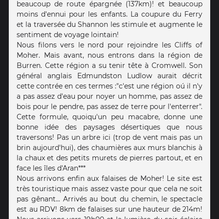
beaucoup de route épargnée (137km)! et beaucoup
moins d'ennui pour les enfants. La coupure du Ferry
et la traversée du Shannon les stimule et augmente le
sentiment de voyage lointain!
Nous filons vers le nord pour rejoindre les Cliffs of
Moher. Mais avant, nous entrons dans la région de
Burren. Cette région a su tenir tête à Cromwell. Son
général anglais Edmundston Ludlow aurait décrit
cette contrée en ces termes :"c'est une région oú il n'y
a pas assez d'eau pour noyer un homme, pas assez de
bois pour le pendre, pas assez de terre pour l'enterrer".
Cette formule, quoiqu'un peu macabre, donne une
bonne idée des paysages désertiques que nous
traversons! Pas un arbre ici (trop de vent mais pas un
brin aujourd'hui), des chaumières aux murs blanchis à
la chaux et des petits murets de pierres partout, et en
face les îles d'Aran***
Nous arrivons enfin aux falaises de Moher! Le site est
très touristique mais assez vaste pour que cela ne soit
pas gênant... Arrivés au bout du chemin, le spectacle
est au RDV! 8km de falaises sur une hauteur de 214m!