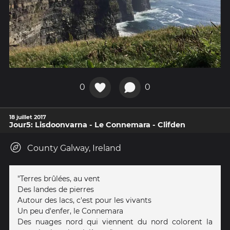
0
0
18 juillet 2017
Jour5: Lisdoonvarna - Le Connemara - Clifden
County Galway, Ireland
"Terres brûlées, au vent
Des landes de pierres
Autour des lacs, c'est pour les vivants
Un peu d'enfer, le Connemara
Des nuages nord qui viennent du nord colorent la