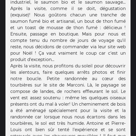
industriel, le saumon bio et le saumon sauvage...
Après la visite, comme il se doit, dégustation
(exquise)! Nous goûtons chacun une tranche de
saumon fumé bio et artisanal, un bout de thon fumé
et un toast de mousse de thon fumé : délicieux !
Ensuite, passage en boutique. Mais pour nous et
compte tenu du nombre de jours de voyage qu'il
reste, nous décidons de commander via leur site web
pour Noël ! Ça vaut vraiment le coup car c'est un
produit d'exception...
Après la visite, nous profitons du soleil pour découvrir
les alentours, faire quelques arrêts photos et finir
notre boucle. Petite randonnée au cœur des
tourbières sur le site de Marconi. Là, le paysage se
compose de landes, de rochers effleurant le sol. Le
vent est assez soutenu : même les quelques oiseaux
présents ont du mal à voler! Un cheminement de bois
a été aménagé spécialement pour la visite et la
randonnée car lorsque nous nous écartons dans les
tourbières, le sol est très humide. Antoine et Pierre-
Louis ont bien sûr tenté l'expérience et se sont
retrouvés avec les chaussures mouillées ! Il faut que