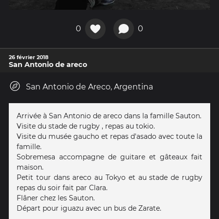
0
0
26 février 2018
San Antonio de areco
San Antonio de Areco, Argentina
Arrivée à San Antonio de areco dans la famille Sauton.
Visite du stade de rugby , repas au tokio.
Visite du musée gaucho et repas d'asado avec toute la
famille.
Sobremesa accompagne de guitare et gâteaux fait
maison.
Petit tour dans areco au Tokyo et au stade de rugby
repas du soir fait par Clara.
Flâner chez les Sauton.
Départ pour iguazu avec un bus de Zarate.