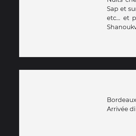
Sap et su
etc… et p
Shanoukvil
Bordeaux
Arrivée 