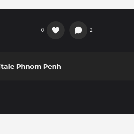
0
2
pitale Phnom Penh