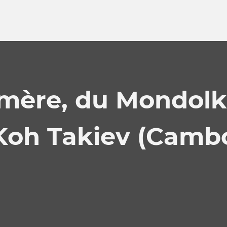
ère, du Mondolki
 Koh Takiev (Camb