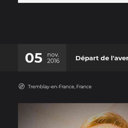
05
nov.
Départ de l'aven
2016
Tremblay-en-France, France