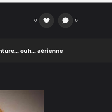
0
0
ture... euh... aérienne