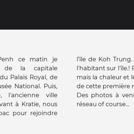
nh ce matin je
première nuit chez
 de la capitale
ricité, d'eau courante
du Palais Royal, de
esse khmère au menu
ée National. Puis,
de cette première 
 l'ancienne ville
Des photos à veni
vant à Kratie, nous
réseau of course...
bac pour rejoindre