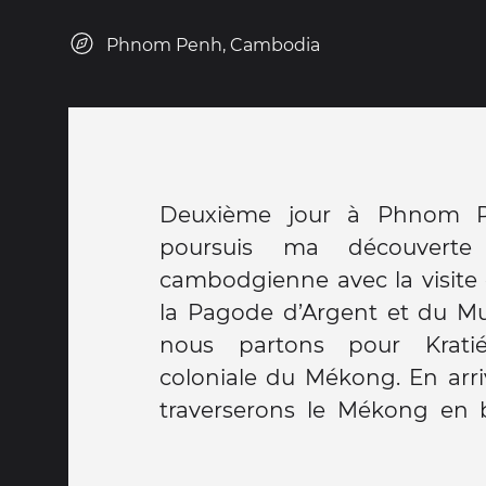
Phnom Penh, Cambodia
Deuxième jour à Phnom Pe
l’île de Koh Trung. Ce sera a 
poursuis ma découverte
l'habitant sur l'île.! Pas l'élect
cambodgienne avec la visite 
mais la chaleur et le gentill
la Pagode d’Argent et du Mus
nous partons pour Kratié,
coloniale du Mékong. En arri
traverserons le Mékong en 