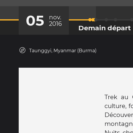
05
nov.
2016
Demain départ
Taunggyi, Myanmar (Burma)
Trek au 
culture, 
Découvert
montagne
Nuits che