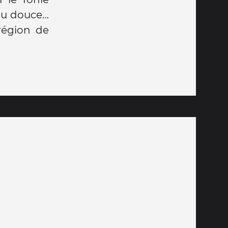
au douce…
 région de