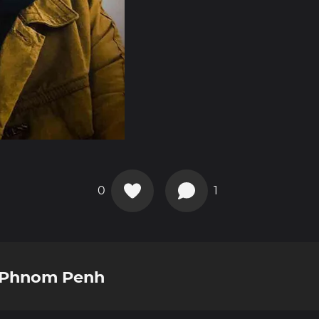
0
1
 Phnom Penh