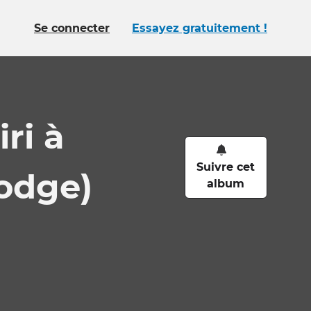
Se connecter
Essayez gratuitement !
ri à
Suivre cet
odge)
album