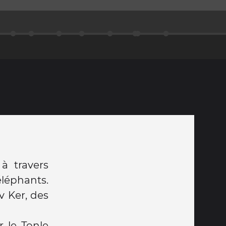
à travers
éléphants.
v Ker, des
r le Tonle