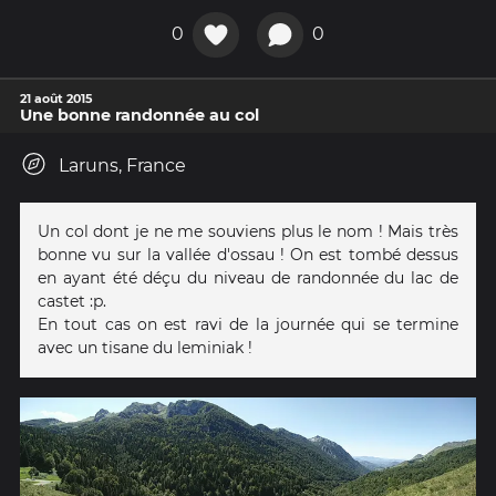
0
0
21 août 2015
Une bonne randonnée au col
Laruns, France
Un col dont je ne me souviens plus le nom ! Mais très
bonne vu sur la vallée d'ossau ! On est tombé dessus
en ayant été déçu du niveau de randonnée du lac de
castet :p.
En tout cas on est ravi de la journée qui se termine
avec un tisane du leminiak !