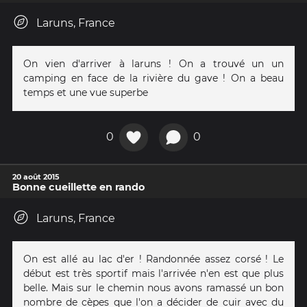
Laruns, France
On vien d'arriver à laruns ! On a trouvé un un
camping en face de la rivière du gave ! On a beau
temps et une vue superbe
0
0
20 août 2015
Bonne cueillette en rando
Laruns, France
On est allé au lac d'er ! Randonnée assez corsé ! Le
début est très sportif mais l'arrivée n'en est que plus
belle. Mais sur le chemin nous avons ramassé un bon
nombre de cèpes que l'on a décider de cuir avec du