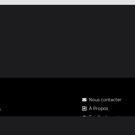
Nous contacter
À Propos
S
Feuille de route
Tarifs
Carte cadeau Notos