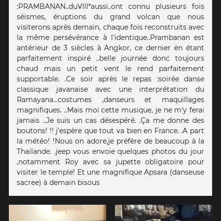
:PRAMBANAN..duVlll*aussi..ont connu plusieurs fois
séismes, éruptions du grand volcan que nous
visiterons après demain, chaque fois reconstruits avec
la même persévérance à l'identique..Prambanan est
antérieur de 3 siècles à Angkor, ce dernier ën étant
parfaitement inspiré ..belle journée donc toujours
chaud mais un petit vent le rend parfaitement
supportable. .Ce soir après le repas :soirée danse
classique javanaise avec une interprétation du
Ramayana...costumes ,danseurs et maquillages
magnifiques. ..Mais moi cette musique, je ne m'y ferai
jamais ..Je suis un cas désespéré. .Ça me donne des
boutons! !! j'espère que tout va bien en France. .A part
la météo! !Nous on adore,je préfère de beaucoup à la
Thaïlande. .jeep vous envoie quelques photos du jour
,notamment Roy avec sa jupette obligatoire pour
visiter le temple! Et une magnifique Apsara (danseuse
sacree) à demain bisous