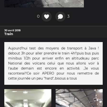
0
3
30 avril 2018
Train
Aujourd'hui test des moyens de transport à Java !
debout 3h pour aller prendre le train 4h!!puis bus puis
minibus 1/2h pour arriver enfin en altitude,au parc
National des volcans celui que nous allons voir à
l'aube demain est encore en activité. .Je vous
raconterai!!Ce soir APERO pour nous remettre de
cette journée un peu "hard"..bisous a tous