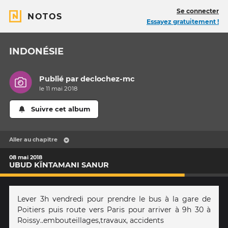
Se connecter
NOTOS
Essayez gratuitement !
INDONÉSIE
Publié par
declochez-mc
le 11 mai 2018
Suivre cet album
Aller au chapitre
08 mai 2018
UBUD KÏNTAMANI SANUR
Lever 3h vendredi pour prendre le bus à la gare de
Poitiers puis route vers Paris pour arriver à 9h 30 à
Roissy..embouteillages,travaux, accidents