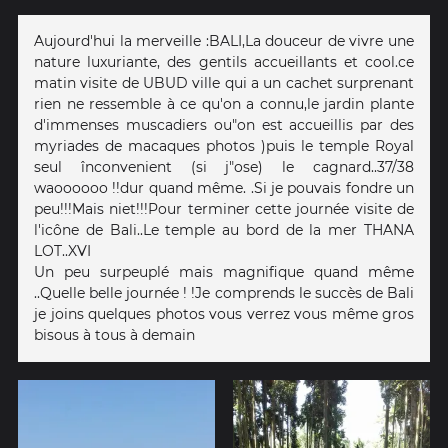
Aujourd'hui la merveille :BALI,La douceur de vivre une
nature luxuriante, des gentils accueillants et cool.ce
matin visite de UBUD ville qui a un cachet surprenant
rien ne ressemble à ce qu'on a connu,le jardin plante
d'immenses muscadiers ou"on est accueillis par des
myriades de macaques photos )puis le temple Royal
seul înconvenient (si j"ose) le cagnard..37/38
waoooooo !!dur quand même. .Si je pouvais fondre un
peu!!!Mais niet!!!Pour terminer cette journée visite de
l'icône de Bali..Le temple au bord de la mer THANA
LOT..XVI
Un peu surpeuplé mais magnifique quand même
..Quelle belle journée ! !Je comprends le succès de Bali
je joins quelques photos vous verrez vous même gros
bisous à tous à demain