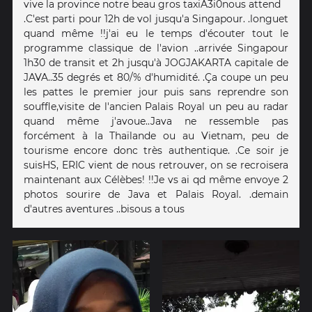
vive la province notre beau gros taxiA3i0nous attend
.C'est parti pour 12h de vol jusqu'a Singapour. .longuet
quand même !!j'ai eu le temps d'écouter tout le
programme classique de l'avion ..arrivée Singapour
1h30 de transit et 2h jusqu'à JOGJAKARTA capitale de
JAVA..35 degrés et 80/% d'humidité. .Ça coupe un peu
les pattes le premier jour puis sans reprendre son
souffle,visite de l'ancien Palais Royal un peu au radar
quand même j'avoue..Java ne ressemble pas
forcément à la Thaïlande ou au Vietnam, peu de
tourisme encore donc très authentique. .Ce soir je
suisHS, ERIC vient de nous retrouver, on se recroisera
maintenant aux Célèbes! !!Je vs ai qd même envoye 2
photos sourire de Java et Palais Royal. .demain
d'autres aventures ..bisous a tous