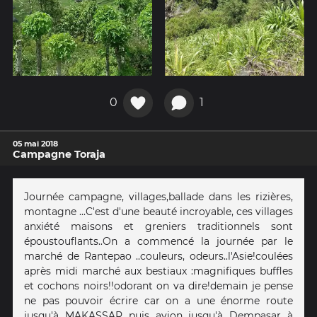
0
1
05 mai 2018
Campagne Toraja
Journée campagne, villages,ballade dans les rizières,
montagne ...C'est d'une beauté incroyable, ces villages
anxiété maisons et greniers traditionnels sont
époustouflants..On a commencé la journée par le
marché de Rantepao ..couleurs, odeurs..l'Asie!coulées
après midi marché aux bestiaux :magnifiques buffles
et cochons noirs!!odorant on va dire!demain je pense
ne pas pouvoir écrire car on a une énorme route
jusqu'à MAKASSAR puis avion jusqu'à Dempasar à