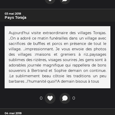
03 mai 2018
Pays Toraja
Aujourd'hui visite extraordinaire des villages Torajas.
..On a adoré ce matin funérailles dans un village avec
sacrifices de buffles et porcs en présence de tout le
village. ..impressionnant. Je vous envoie des photos
des villages :maisons et greniers à riz..paysages
sublimes des rizières, visages sourires ,les gens sont à
adorables journée magnifique qui rappellera de bons
souvenirs à Bertrand et Sophie demain on continue.
.Le sublimement beau côtoie les traditions un peu
barbares ..l'humanité quoi!!A demain bisous à tous
0
0
04 mai 2018