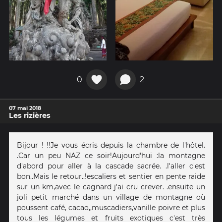
0
2
07 mai 2018
Les rizières
Bijour ! !!Je vous écris depuis la chambre de l'hôtel.
.Car un peu NAZ ce soir!Aujourd'hui :la montagne
d'abord pour aller à la cascade sacrée. .l'aller c'est
bon..Mais le retour..!escaliers et sentier en pente raide
sur un km,avec le cagnard j'ai cru crever. .ensuite un
joli petit marché dans un village de montagne où
poussent café, cacao,,muscadiers,vanille poivre et plus
tous les légumes et fruits exotiques c'est très