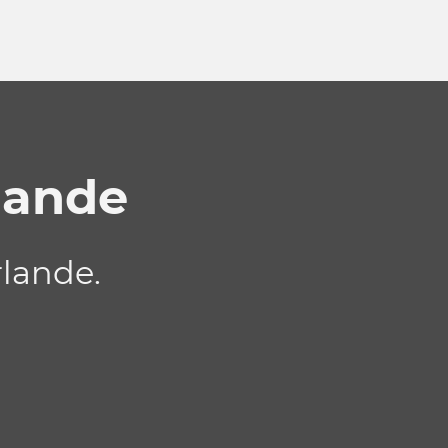
lande
rlande.