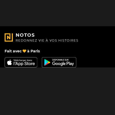
NOTOS
REDONNEZ VIE À VOS HISTOIRES
Fait avec
à Paris
Nous contacter
Centre d'aide
À Propos
Blog
Feuille de route
Tarifs
Mastodon
Carte cadeau Notos
Facebook
Confidentialité
Instagram