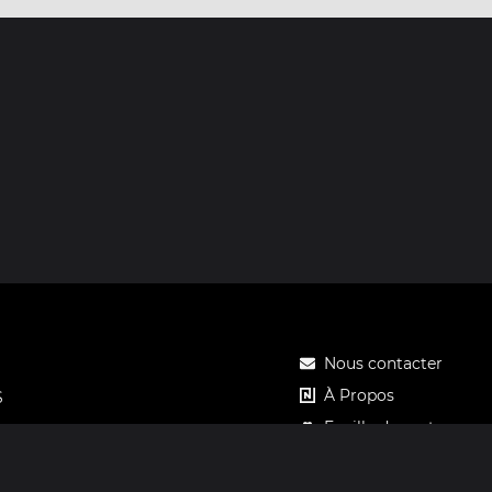
Nous contacter
À Propos
S
Feuille de route
Tarifs
Carte cadeau Notos