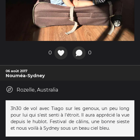
0
0
06 août 2017
Nouméa-Sydney
Rozelle, Australia
3h30 de vol avec Tiago sur les genoux, un peu long
pour lui qui s'est senti à l'étroit. Il aura apprécié la vue
depuis le hublot. Festival de câlins, une bonne sieste
et nous voilà à Sydney sous un beau ciel bleu.