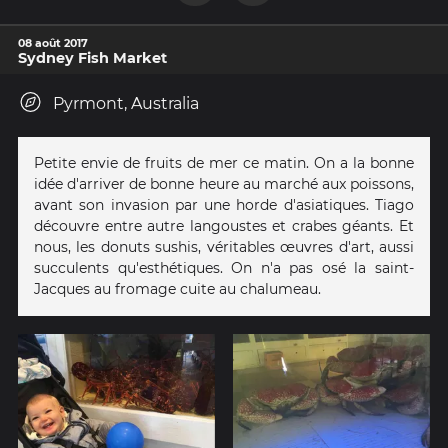
08 août 2017
Sydney Fish Market
Pyrmont, Australia
Petite envie de fruits de mer ce matin. On a la bonne
idée d'arriver de bonne heure au marché aux poissons,
avant son invasion par une horde d'asiatiques. Tiago
découvre entre autre langoustes et crabes géants. Et
nous, les donuts sushis, véritables œuvres d'art, aussi
succulents qu'esthétiques. On n'a pas osé la saint-
Jacques au fromage cuite au chalumeau.