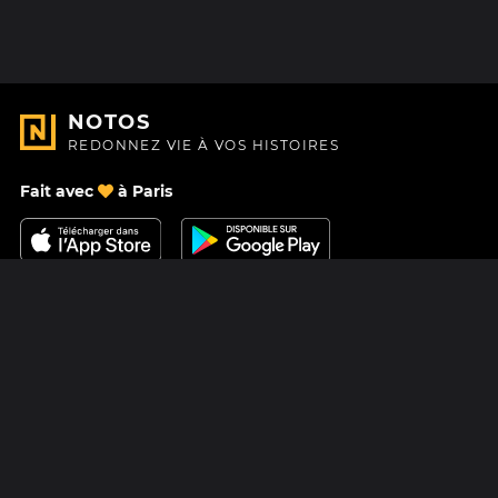
NOTOS
REDONNEZ VIE À VOS HISTOIRES
Fait avec
à Paris
Nous contacter
Centre d'aide
À Propos
Blog
Feuille de route
Tarifs
Mastodon
Carte cadeau Notos
Facebook
Confidentialité
Instagram