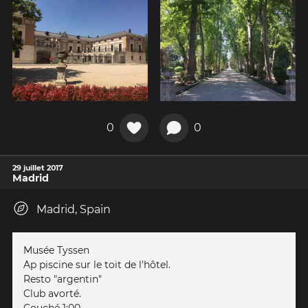
0
0
29 juillet 2017
Madrid
Madrid, Spain
Musée Tyssen
Ap piscine sur le toit de l'hôtel.
Resto "argentin"
Club avorté.
Couché 1:00.