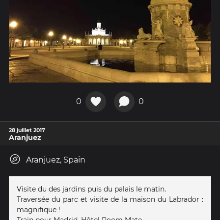
0
0
28 juillet 2017
Aranjuez
Aranjuez, Spain
Visite du des jardins puis du palais le matin.
Traversée du parc et visite de la maison du Labrador :
magnifique !
Train pour Madrid. Hôtel Room Mate.