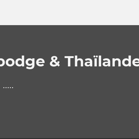
dge & Thaïlande .
....