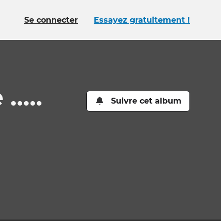
Se connecter
Essayez gratuitement !
....
Suivre cet album