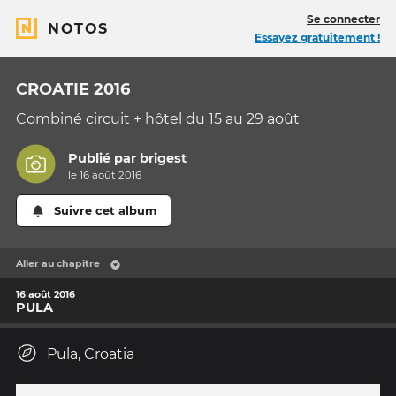
Se connecter
NOTOS
Essayez gratuitement !
CROATIE 2016
Combiné circuit + hôtel du 15 au 29 août
Publié par
brigest
le 16 août 2016
Suivre cet album
Aller au chapitre
16 août 2016
PULA
Pula, Croatia