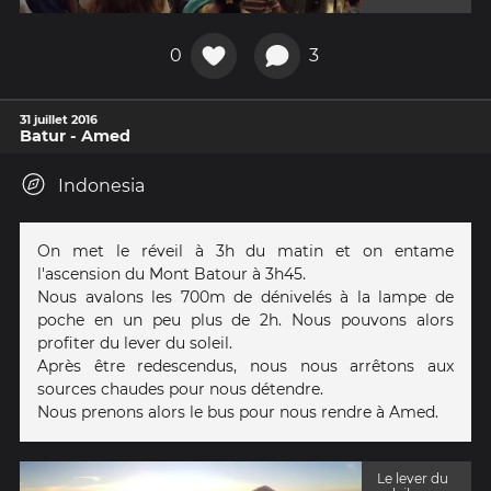
0
3
31 juillet 2016
Batur - Amed
Indonesia
On met le réveil à 3h du matin et on entame
l'ascension du Mont Batour à 3h45.
Nous avalons les 700m de dénivelés à la lampe de
poche en un peu plus de 2h. Nous pouvons alors
profiter du lever du soleil.
Après être redescendus, nous nous arrêtons aux
sources chaudes pour nous détendre.
Nous prenons alors le bus pour nous rendre à Amed.
Le lever du