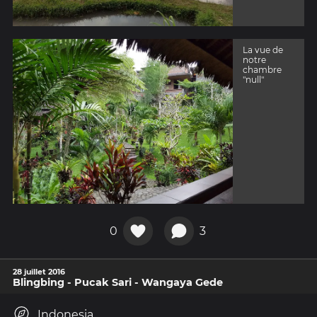
La vue de
notre
chambre
"null"
0
3
28 juillet 2016
Blingbing - Pucak Sari - Wangaya Gede
Indonesia