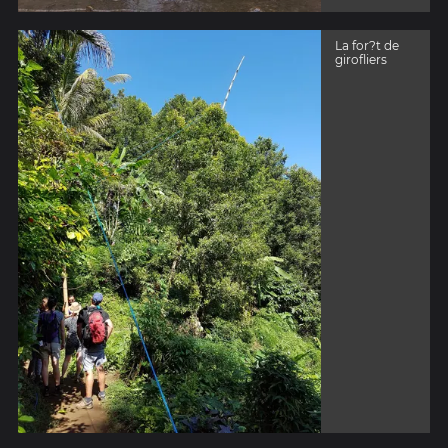
La for?t de
girofliers