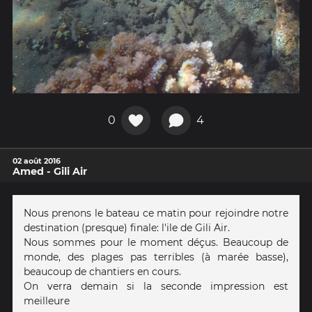
0
4
02 août 2016
Amed - Gili Air
Nous prenons le bateau ce matin pour rejoindre notre
destination (presque) finale: l'ile de Gili Air.
Nous sommes pour le moment déçus. Beaucoup de
monde, des plages pas terribles (à marée basse),
beaucoup de chantiers en cours.
On verra demain si la seconde impression est
meilleure