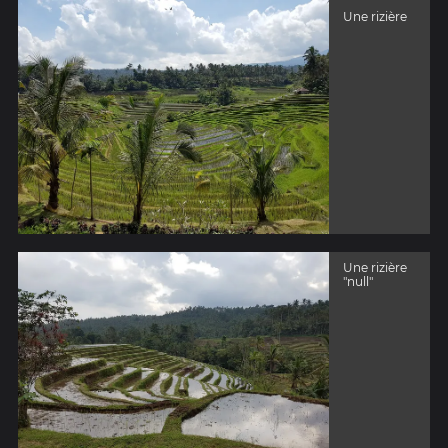
Une rizière
Une rizière
"null"