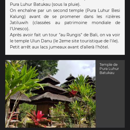
Pura Luhur Batukau (sous la pluie).
On enchaîne par un second temple (Pura Luhur Besi
Kalung) avant de se promener dans les rizières
Jatiluwih (classées au patrimoine mondiale de
l'Unesco).
Après avoir fait un tour "au Rungis" de Bali, on va voir
le temple Ulun Danu (le 2eme site touristique de l'ile).
Petit arrêt aux lacs jumeaux avant d'allerà l'hôtel.
Temple de
Pura Luhur
Batukau