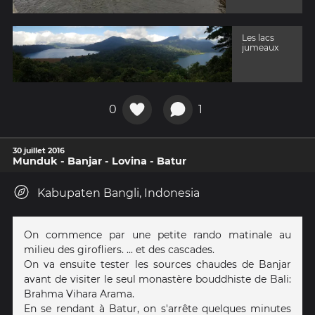
Les lacs
jumeaux
0
1
30 juillet 2016
Munduk - Banjar - Lovina - Batur
Kabupaten Bangli, Indonesia
On commence par une petite rando matinale au
milieu des girofliers. ... et des cascades.
On va ensuite tester les sources chaudes de Banjar
avant de visiter le seul monastère bouddhiste de Bali:
Brahma Vihara Arama.
En se rendant à Batur, on s'arrête quelques minutes