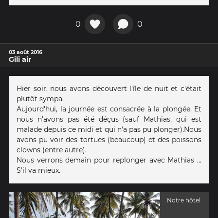
0
0
03 août 2016
Gili air
Hier soir, nous avons découvert l'île de nuit et c'était
plutôt sympa.
Aujourd'hui, la journée est consacrée à la plongée. Et
nous n'avons pas été déçus (sauf Mathias, qui est
malade depuis ce midi et qui n'a pas pu plonger).Nous
avons pu voir des tortues (beaucoup) et des poissons
clowns (entre autre).
Nous verrons demain pour replonger avec Mathias ...
S'il va mieux.
Notre hôtel