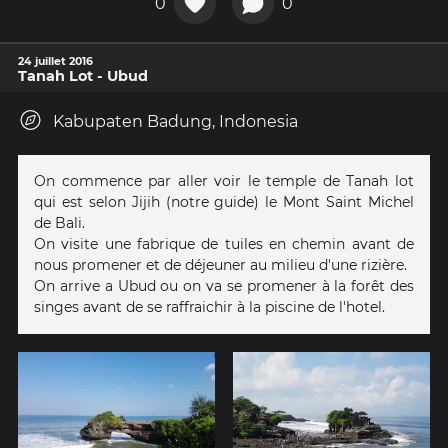
0
0
24 juillet 2016
Tanah Lot - Ubud
Kabupaten Badung, Indonesia
On commence par aller voir le temple de Tanah lot
qui est selon Jijih (notre guide) le Mont Saint Michel
de Bali.
On visite une fabrique de tuiles en chemin avant de
nous promener et de déjeuner au milieu d'une rizière.
On arrive a Ubud ou on va se promener à la forêt des
singes avant de se raffraichir à la piscine de l'hotel.