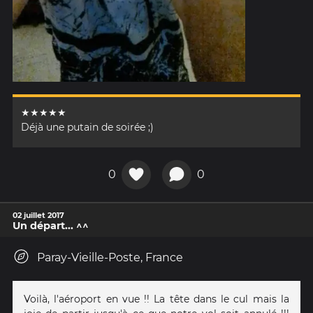
★★★★★
Déjà une putain de soirée ;)
0
0
02 juillet 2017
Un départ... ^^
Paray-Vieille-Poste, France
Voilà, l'aéroport en vue !! La tête dans le cul mais la