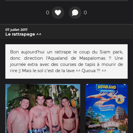
0
0
07 juillet 2017
Le rattrapage ^^
Bon aujourd'hui un rattrape le coup du Siam park,
donc direction l'Aqualand de Maspalomas !! Une
journée extra avec des courses de tapis à mourir de
rire ;) Mais le sol c'est de la lave ^^ Quoua !!! ^^