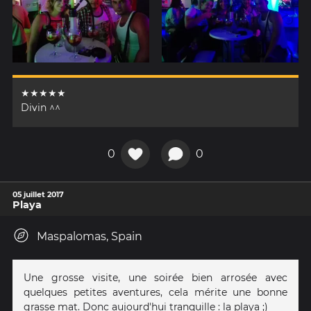
★★★★★
Divin ^^
0
0
05 juillet 2017
Playa
Maspalomas, Spain
Une grosse visite, une soirée bien arrosée avec
quelques petites aventures, cela mérite une bonne
grasse mat. Donc aujourd'hui tranquille : la playa ;)