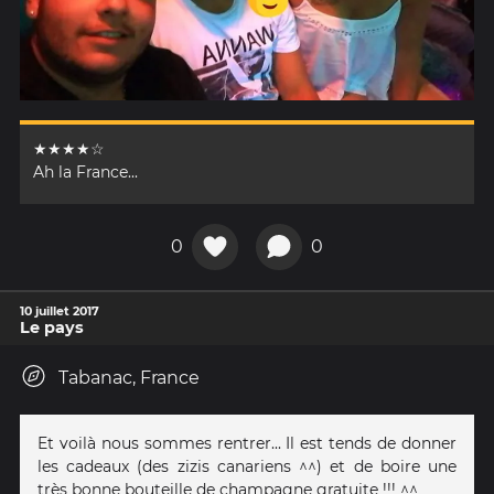
★★★★☆
Ah la France...
0
0
10 juillet 2017
Le pays
Tabanac, France
Et voilà nous sommes rentrer... Il est tends de donner
les cadeaux (des zizis canariens ^^) et de boire une
très bonne bouteille de champagne gratuite !!! ^^