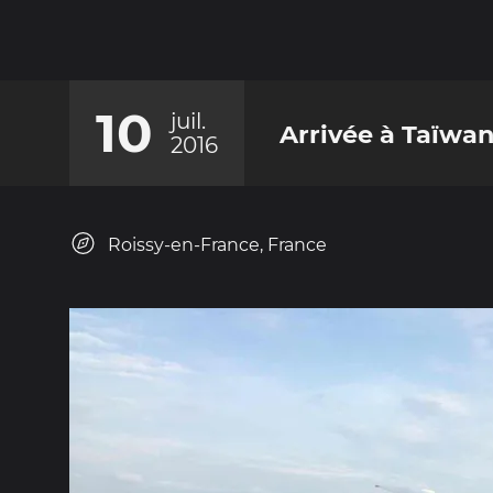
10
juil.
Arrivée à Taïwa
2016
Roissy-en-France, France