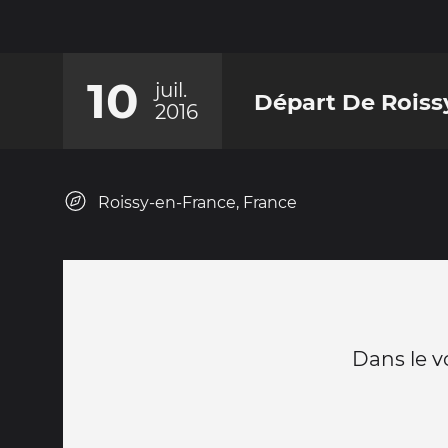
10
juil.
Départ De Roiss
2016
Roissy-en-France, France
Dans le vo