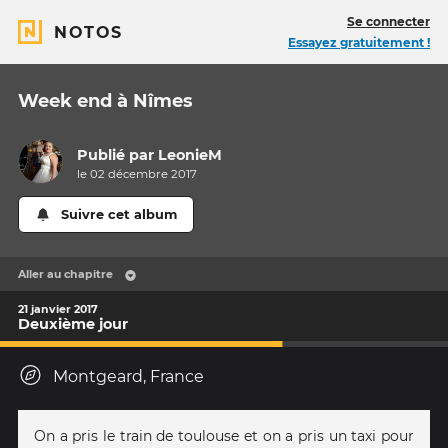
Se connecter
NOTOS
Essayez gratuitement !
Week end à Nîmes
Publié par
LeonieM
le 02 décembre 2017
Suivre cet album
Aller au chapitre
21 janvier 2017
Deuxième jour
Montgeard, France
On a pris le train de toulouse et on a pris un taxi pour