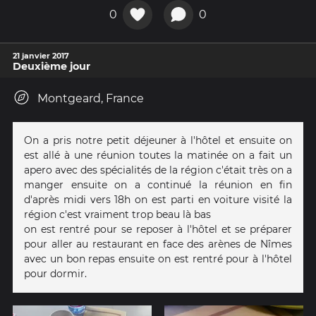
0
0
21 janvier 2017
Deuxième jour
Montgeard, France
On a pris notre petit déjeuner à l'hôtel et ensuite on
est allé à une réunion toutes la matinée on a fait un
apero avec des spécialités de la région c'était très on a
manger ensuite on a continué la réunion en fin
d'après midi vers 18h on est parti en voiture visité la
région c'est vraiment trop beau là bas
on est rentré pour se reposer à l'hôtel et se préparer
pour aller au restaurant en face des arènes de Nîmes
avec un bon repas ensuite on est rentré pour à l'hôtel
pour dormir.