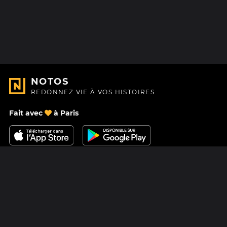
NOTOS
REDONNEZ VIE À VOS HISTOIRES
Fait avec
à Paris
Nous contacter
Centre d'aide
À Propos
Blog
Feuille de route
Tarifs
Mastodon
Carte cadeau Notos
Facebook