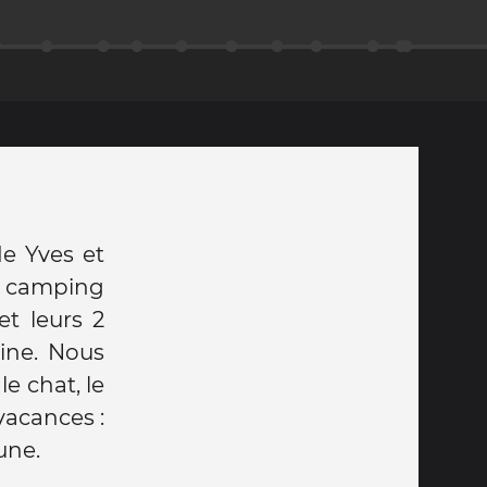
e Yves et
du camping
et leurs 2
aine. Nous
le chat, le
vacances :
une.