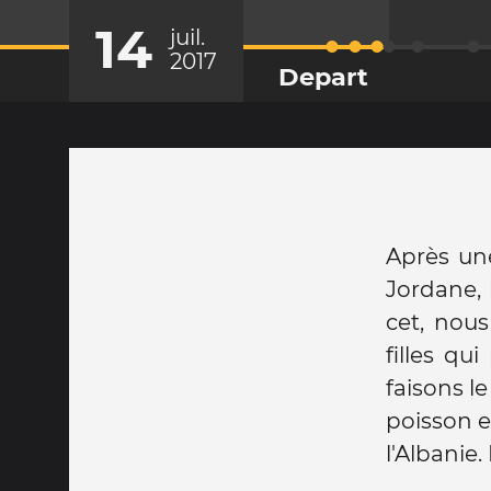
14
juil.
2017
Depart
Après une
Jordane, 
cet, nous
filles qu
faisons le
poisson e
l'Albanie