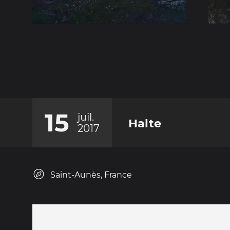
15
juil.
Halte
2017
Saint-Aunès, France