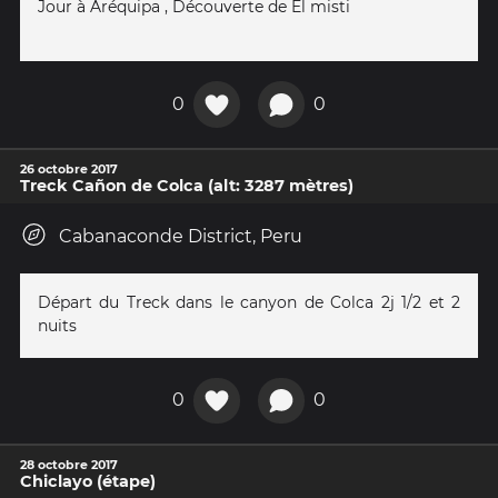
Jour à Aréquipa , Découverte de El misti
0
0
26 octobre 2017
Treck Cañon de Colca (alt: 3287 mètres)
Cabanaconde District, Peru
Départ du Treck dans le canyon de Colca 2j 1/2 et 2
nuits
0
0
28 octobre 2017
Chiclayo (étape)