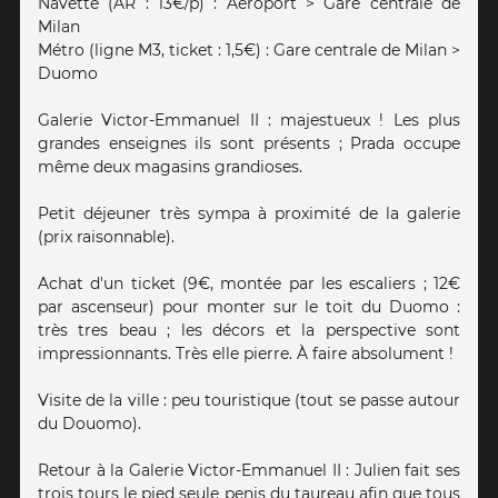
Navette (AR : 13€/p) : Aéroport > Gare centrale de
Milan
Métro (ligne M3, ticket : 1,5€) : Gare centrale de Milan >
Duomo
Galerie Victor-Emmanuel II : majestueux ! Les plus
grandes enseignes ils sont présents ; Prada occupe
même deux magasins grandioses.
Petit déjeuner très sympa à proximité de la galerie
(prix raisonnable).
Achat d'un ticket (9€, montée par les escaliers ; 12€
par ascenseur) pour monter sur le toit du Duomo :
très tres beau ; les décors et la perspective sont
impressionnants. Très elle pierre. À faire absolument !
Visite de la ville : peu touristique (tout se passe autour
du Douomo).
Retour à la Galerie Victor-Emmanuel II : Julien fait ses
trois tours le pied seule penis du taureau afin que tous