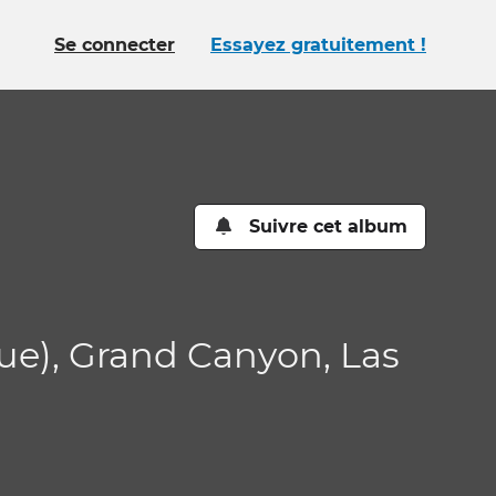
Se connecter
Essayez gratuitement !
Suivre cet album
que), Grand Canyon, Las