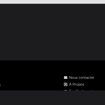
Nous contacter
À Propos
S
Feuille de route
Tarifs
Carte cadeau Notos