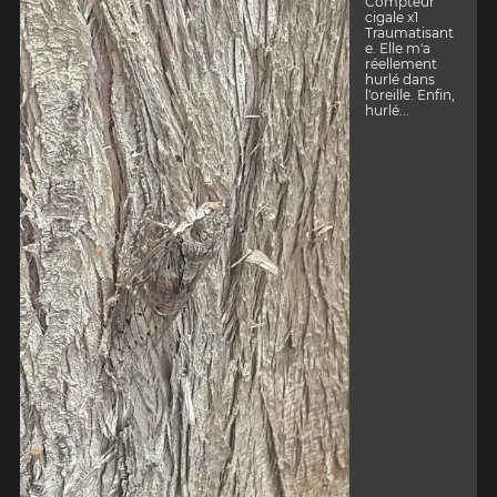
Compteur
cigale x1
Traumatisant
e. Elle m'a
réellement
hurlé dans
l'oreille. Enfin,
hurlé...