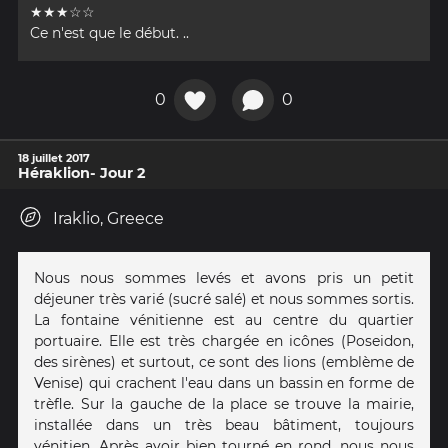
★★★☆☆
Ce n'est que le début. ..
0
0
18 juillet 2017
Héraklion- Jour 2
Iraklio, Greece
Nous nous sommes levés et avons pris un petit
déjeuner très varié (sucré salé) et nous sommes sortis.
La fontaine vénitienne est au centre du quartier
portuaire. Elle est très chargée en icônes (Poseidon,
des sirènes) et surtout, ce sont des lions (emblème de
Venise) qui crachent l'eau dans un bassin en forme de
trèfle. Sur la gauche de la place se trouve la mairie,
installée dans un très beau bâtiment, toujours
vénitien. Après avoir bien tourné en rond, nous nous