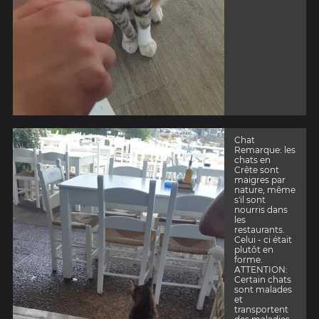
Chat
Remarque: les
chats en
Crête sont
maigres par
nature, même
s'il sont
nourris dans
les
restaurants.
Celui - ci était
plutôt en
forme.
ATTENTION:
Certain chats
sont malades
et
transportent