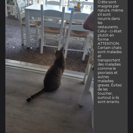
Crête sont
maigres par
nature, même
s'il sont
nourris dans
les
restaurants.
Celui - ci était
plutôt en
forme.
ATTENTION:
Certain chats
sont malades
et
transportent
des maladies
comme le
psoriasis et
autres
maladies
graves. Évitez
de les
toucher,
surtout si ils
sont errants.