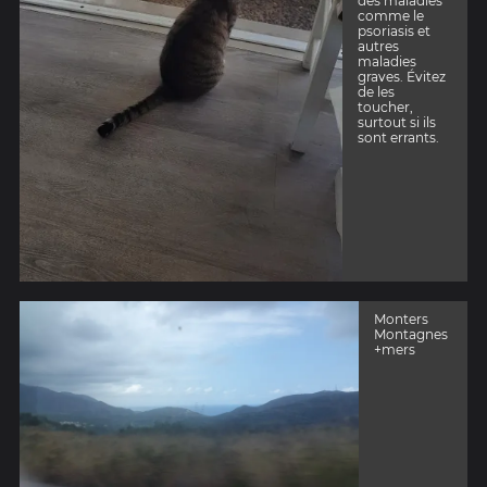
des maladies
comme le
psoriasis et
autres
maladies
graves. Évitez
de les
toucher,
surtout si ils
sont errants.
Monters
Montagnes
+mers