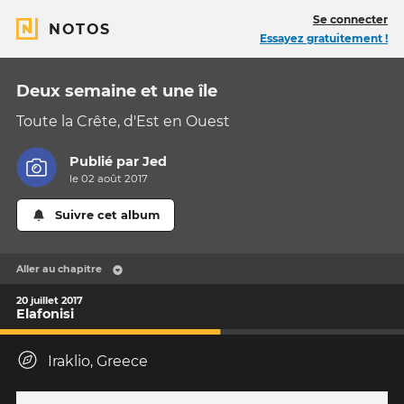
Se connecter
NOTOS
Essayez gratuitement !
Deux semaine et une île
Toute la Crête, d'Est en Ouest
Publié par
Jed
le 02 août 2017
Suivre cet album
Aller au chapitre
20 juillet 2017
Elafonisi
Iraklio, Greece