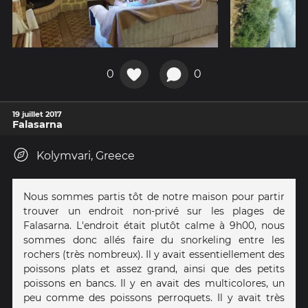
0
0
19 juillet 2017
Falasarna
Kolymvari, Greece
Nous sommes partis tôt de notre maison pour partir
trouver un endroit non-privé sur les plages de
Falasarna. L'endroit était plutôt calme à 9h00, nous
sommes donc allés faire du snorkeling entre les
rochers (très nombreux). Il y avait essentiellement des
poissons plats et assez grand, ainsi que des petits
poissons en bancs. Il y en avait des multicolores, un
peu comme des poissons perroquets. Il y avait très