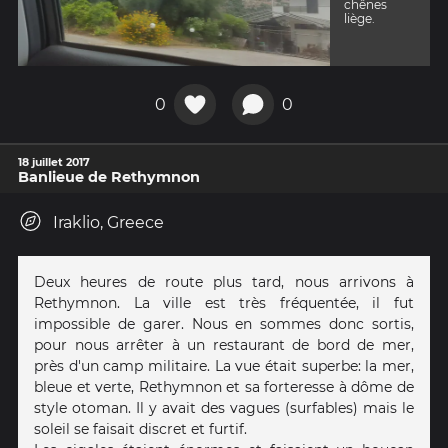
chênes
liège.
0
0
18 juillet 2017
Banlieue de Rethymnon
Iraklio, Greece
Deux heures de route plus tard, nous arrivons à
Rethymnon. La ville est très fréquentée, il fut
impossible de garer. Nous en sommes donc sortis,
pour nous arrêter à un restaurant de bord de mer,
près d'un camp militaire. La vue était superbe: la mer,
bleue et verte, Rethymnon et sa forteresse à dôme de
style otoman. Il y avait des vagues (surfables) mais le
soleil se faisait discret et furtif.