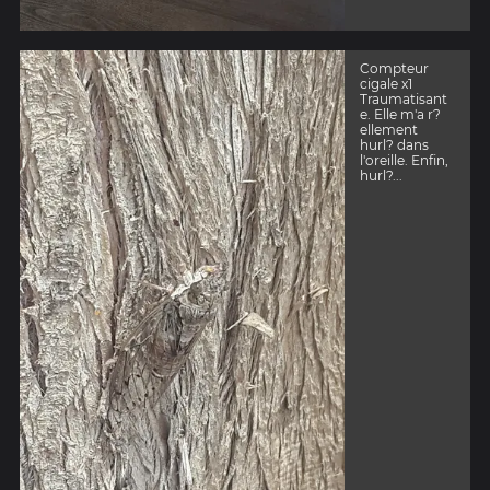
Compteur
cigale x1
Traumatisant
e. Elle m'a r?
ellement
hurl? dans
l'oreille. Enfin,
hurl?...