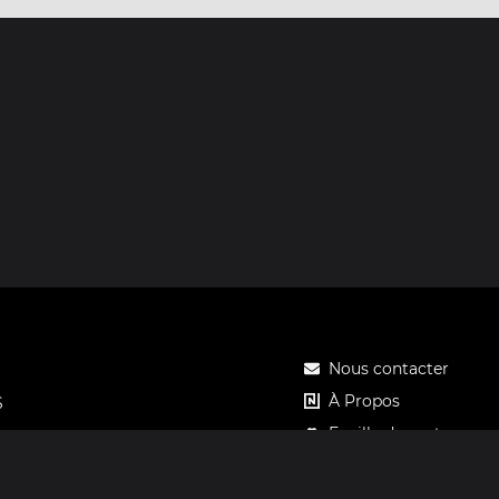
Nous contacter
À Propos
S
Feuille de route
Tarifs
Carte cadeau Notos