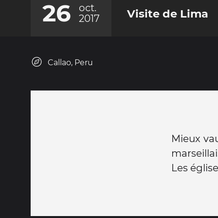
26
oct.
Visite de Lima
2017
Callao, Peru
Mieux vaut
marseilla
Les églis