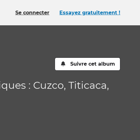
Se connecter
Essayez gratuitement !
Suivre cet album
ques : Cuzco, Titicaca,