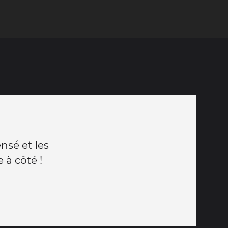
ensé et les
 à côté !