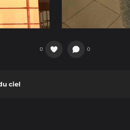
0
0
u ciel