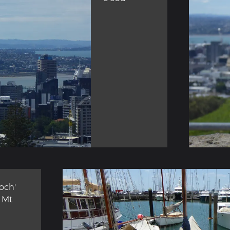
och'
e Mt