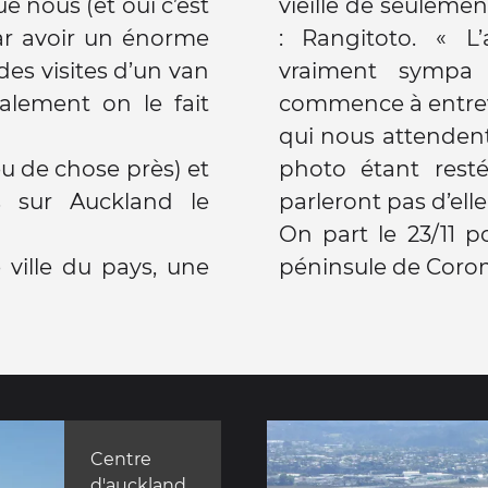
nous (et oui c’est
vieille de seuleme
 par avoir un énorme
: Rangitoto. « L
des visites d’un van
vraiment sympa 
nalement on le fait
commence à entrev
qui nous attenden
u de chose près) et
photo étant rest
s sur Auckland le
parleront pas d’ell
On part le 23/11 p
 ville du pays, une
péninsule de Coro
Centre
d'auckland