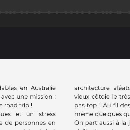
ables en Australie
architecture aléat
 avec une mission :
vieux côtoie le trè
 road trip !
pas top ! Au fil 
ues et un stress
même quelques quar
e de personnes en
On part aussi à la 