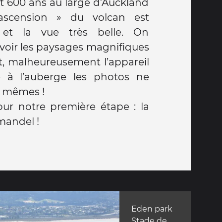
nt 600 ans au large d’Auckland
’ascension » du volcan est
et la vue très belle. On
oir les paysages magnifiques
t, malheureusement l’appareil
é à l’auberge les photos ne
e mêmes !
our notre première étape : la
mandel !
Eden park
Stade de