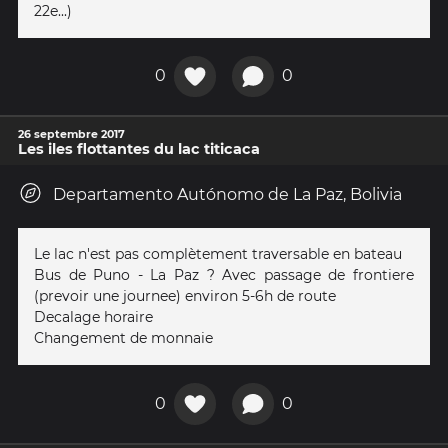
22e...)
0
0
26 septembre 2017
Les iles flottantes du lac titicaca
Departamento Autónomo de La Paz, Bolivia
Le lac n'est pas complètement traversable en bateau
Bus de Puno - La Paz ? Avec passage de frontiere
(prevoir une journee) environ 5-6h de route
Decalage horaire
Changement de monnaie
0
0