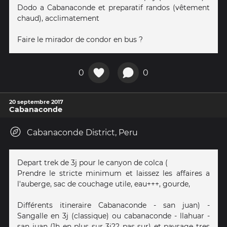
Dodo a Cabanaconde et preparatif randos (vêtement
chaud), acclimatement
Faire le mirador de condor en bus ?
0
0
20 septembre 2017
Cabanaconde
Cabanaconde District, Peru
Depart trek de 3j pour le canyon de colca (
Prendre le stricte minimum et laissez les affaires a
l'auberge, sac de couchage utile, eau+++, gourde,
Différents itineraire Cabanaconde - san juan) -
Sangalle en 3j (classique) ou cabanaconde - llahuar -
san juan (1h en plus sur 3j?? pas sur) et paysage tres