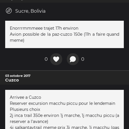
Sucre, Bolivia
Enorrrmmmeee trajet 17h environ
Avion possible de la paz-cuzco 150e (11h a faire quand
meme)
0
0
03 octobre 2017
Cuzco
Arrivee a Cuzco
Reserver excursion macchu piccu pour le lendemain
Plusieurs choix
2j inca trail 350e environ 1j marche, 1j macchu piccu (a
reserver a l'avance)
4j salkantaytrail meme prix 3j marche, 1j macchu (pas