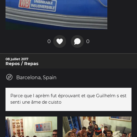
0
0
08 juillet 2017
Repos / Repas
Barcelona, Spain
Parce que l aprèm fut éprouvant et que Guilhelm s est
senti une âme de cuisto