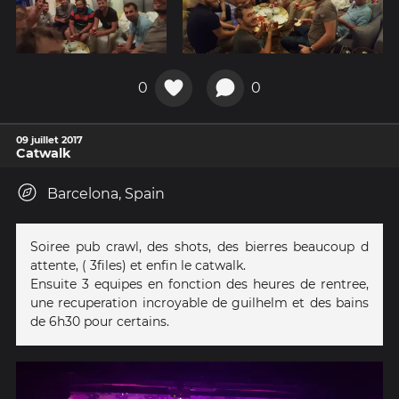
0
0
09 juillet 2017
Catwalk
Barcelona, Spain
Soiree pub crawl, des shots, des bierres beaucoup d
attente, ( 3files) et enfin le catwalk.
Ensuite 3 equipes en fonction des heures de rentree,
une recuperation incroyable de guilhelm et des bains
de 6h30 pour certains.