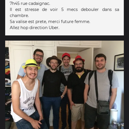
7h45 rue cadaignac.
Il est stresse de voir 5 mecs debouler dans sa
chambre.
Sa valise est prete, merci future femme.
Allez hop direction Uber.