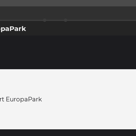
opaPark
rt EuropaPark