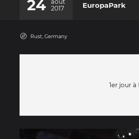
24
août
EuropaPark
2017
Rust, Germany
1er jour 