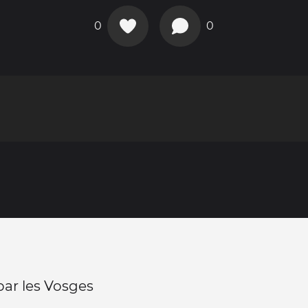
0
0
ar les Vosges