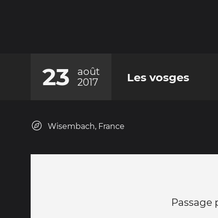
23
août
Les vosges
2017
Wisembach, France
Passage p