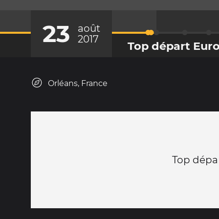
23
août
2017
Top départ Eur
Orléans, France
Top dépa