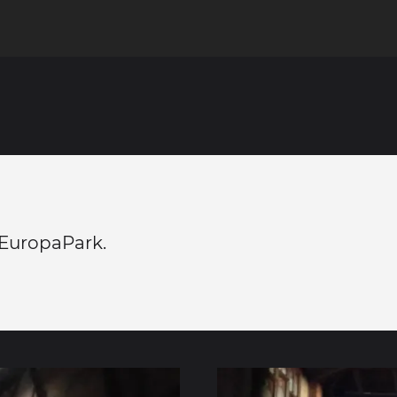
à EuropaPark.