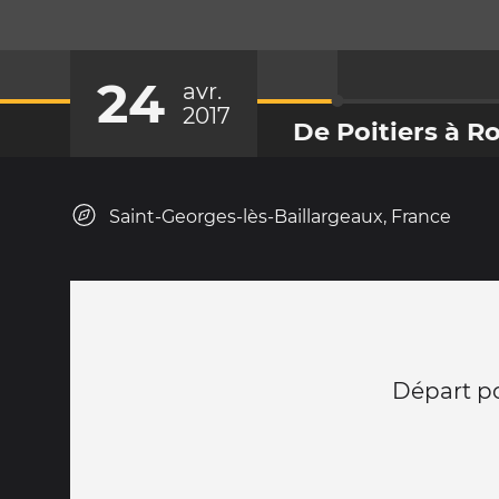
24
avr.
2017
De Poitiers à R
Saint-Georges-lès-Baillargeaux, France
Départ po