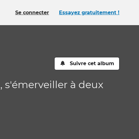
Se connecter
Essayez gratuitement !
Suivre cet album
 s'émerveiller à deux