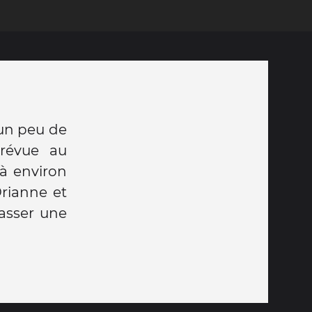
 un peu de
prévue au
 à environ
rianne et
passer une