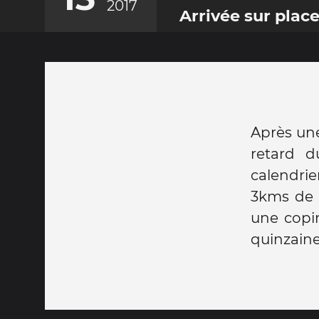
2017
Arrivée sur plac
Après une
retard d
calendrie
3kms de 
une copin
quinzaine