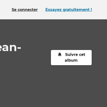
Se connecter
Essayez gratuitement !
ean-
Suivre cet
album