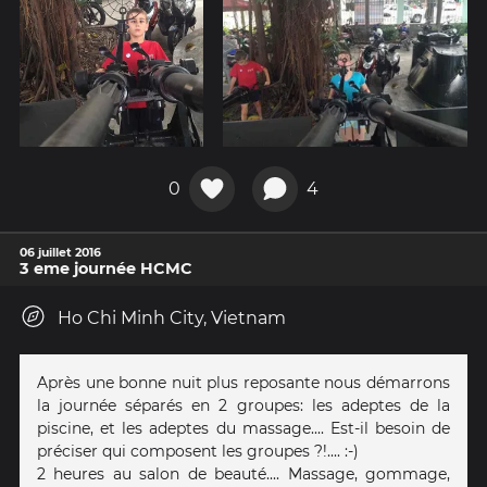
0
4
06 juillet 2016
3 eme journée HCMC
Ho Chi Minh City, Vietnam
Après une bonne nuit plus reposante nous démarrons
la journée séparés en 2 groupes: les adeptes de la
piscine, et les adeptes du massage.... Est-il besoin de
préciser qui composent les groupes ?!.... :-)
2 heures au salon de beauté.... Massage, gommage,