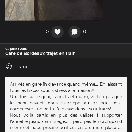
0
0
02 juillet 2016
Gare de Bordeaux trajet en train
France
Arrivés en gare 1h d'avance quand même.... En laissant
tous les tracas soucis stress à la maison!!
Une fois sur le quai, paquets et ouam, voilà ti pas que
le papi devant nous s'agrippe au grillage pour
compenser une petite faiblesse dans les guitares!!
Nous voilà partis en plus des valises à supporter
l'ancêtre jusqu'à son siège... Il perd pas le nord quand
même et nous précise qu'il est en première place et