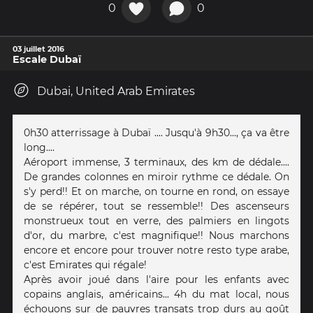
0
0
03 juillet 2016
Escale Dubaï
Dubai, United Arab Emirates
0h30 atterrissage à Dubaï .... Jusqu'à 9h30..., ça va être
long....
Aéroport immense, 3 terminaux, des km de dédale....
De grandes colonnes en miroir rythme ce dédale. On
s'y perd!! Et on marche, on tourne en rond, on essaye
de se répérer, tout se ressemble!! Des ascenseurs
monstrueux tout en verre, des palmiers en lingots
d'or, du marbre, c'est magnifique!! Nous marchons
encore et encore pour trouver notre resto type arabe,
c'est Emirates qui régale!
Après avoir joué dans l'aire pour les enfants avec
copains anglais, américains... 4h du mat local, nous
échouons sur de pauvres transats trop durs au goût