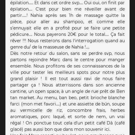
épilation..... Et dans cet ordre svp.... Oui oui, on finit par
épilation.... C'est pour bien me réveiller avant de
partir.....! Nahia après ses 1h de massage quitte la
pièce, pour aller au shampoo, et comme elle
s'ennuyait elle en a profité pour se faire une petite
pédicure.... Nous payerons 20€ pour le total.... Ça fait
rêver !!! Nous resterons dans l'interrogation quand au
genre du/ de la masseuse de Nahia !....
Dès notre retour du salon, sans se perdre svp, nous
partons rejoindre Marc dans le centre pour manger
ensemble. Nous profitons de ses connaissances de la
ville pour tester les meilleurs spots pour notre plus
grand plaisir ! Il est tout aussi ravi de nous faire
partager ça ! Nous atterrissons dans son ancienne
cantine, un open space, à un angle de rue prêt de Ben
tan market. Au menu, ban beo, petit brioche blanche
farci (mon met favori....) et une assiette de bún, soupe
au vermicelle de riz, concombre frais, herbes
aromatiques, porc laqué, et sorte de nem, un vrai
régal ! On ponctue tout cela d'un petit café Dà (café
glacé) pas aussi bon que dans mon souvenir ici.