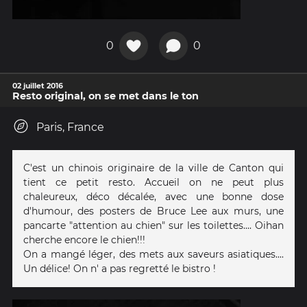
0
0
02 juillet 2016
Resto original, on se met dans le ton
Paris, France
C'est un chinois originaire de la ville de Canton qui
tient ce petit resto. Accueil on ne peut plus
chaleureux, déco décalée, avec une bonne dose
d'humour, des posters de Bruce Lee aux murs, une
pancarte "attention au chien" sur les toilettes.... Oihan
cherche encore le chien!!!
On a mangé léger, des mets aux saveurs asiatiques....
Un délice! On n' a pas regretté le bistro !