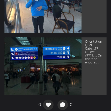
Orientation
Quel
Gate....??
Ou est
il????..... On
cherche
encore.....
0
0