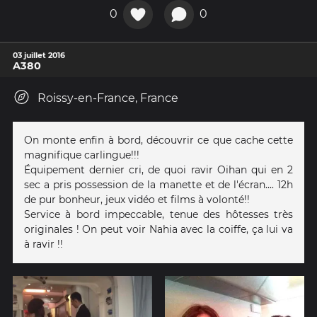
0
0
03 juillet 2016
A380
Roissy-en-France, France
On monte enfin à bord, découvrir ce que cache cette
magnifique carlingue!!!
Équipement dernier cri, de quoi ravir Oihan qui en 2
sec a pris possession de la manette et de l'écran.... 12h
de pur bonheur, jeux vidéo et films à volonté!!
Service à bord impeccable, tenue des hôtesses très
originales ! On peut voir Nahia avec la coiffe, ça lui va
à ravir !!