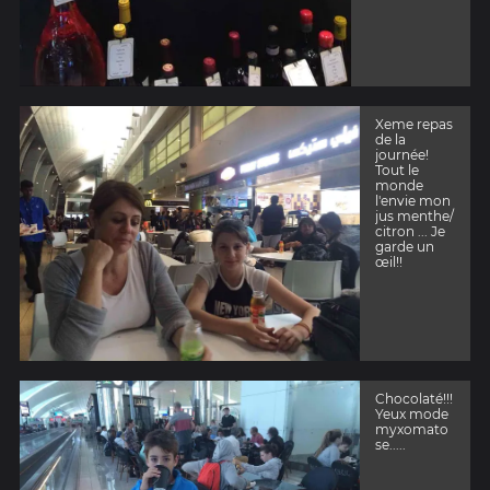
Xeme repas
de la
journée!
Tout le
monde
l'envie mon
jus menthe/
citron ... Je
garde un
œil!!
Chocolaté!!!
Yeux mode
myxomato
se.....