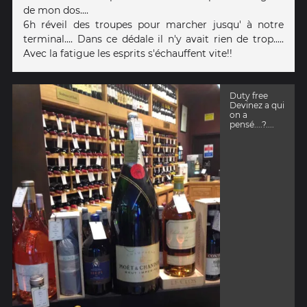
de mon dos....
6h réveil des troupes pour marcher jusqu' à notre
terminal.... Dans ce dédale il n'y avait rien de trop.....
Avec la fatigue les esprits s'échauffent vite!!
Duty free
Devinez a qui
on a
pensé....?....