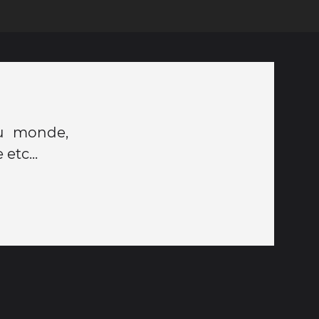
du monde,
etc...