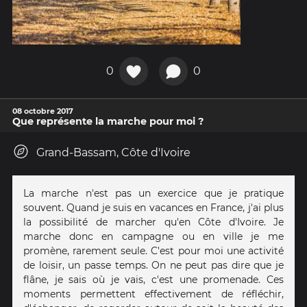
0
0
08 octobre 2017
Que représente la marche pour moi ?
Grand-Bassam, Côte d'Ivoire
La marche n'est pas un exercice que je pratique
souvent. Quand je suis en vacances en France, j'ai plus
la possibilité de marcher qu'en Côte d'Ivoire. Je
marche donc en campagne ou en ville je me
promène, rarement seule. C'est pour moi une activité
de loisir, un passe temps. On ne peut pas dire que je
flâne, je sais où je vais, c'est une promenade. Ces
moments permettent effectivement de réfléchir,