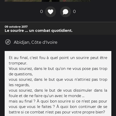
0
0
09 octobre 2017
Le sourire ... un combat quotidient.
Abidjan, Côte d'Ivoire
Et au final, c'est fou à quel point un sourire peut être
trompeur.
Vous souriez, dans le but qu'on ne vous pose pas trop
de questions,
vous souriez, dans le but que vous n'attiriez pas trop
les regards,
vous souriez, dans le but de vous dissimuler dans la
foule et de ne faire qu'un avec le monde ...
mais au final ? À quoi bon sourire si ce n'est pas pour
vous que vous le faites ? À quoi bon continuer de se
battre si ce combat n'est pas pour votre propre bien?