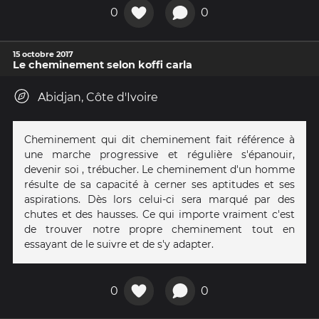
0
0
15 octobre 2017
Le cheminement selon koffi carla
Abidjan, Côte d'Ivoire
Cheminement qui dit cheminement fait référence à
une marche progressive et régulière s'épanouir,
devenir soi , trébucher. Le cheminement d'un homme
résulte de sa capacité à cerner ses aptitudes et ses
aspirations. Dès lors celui-ci sera marqué par des
chutes et des hausses. Ce qui importe vraiment c'est
de trouver notre propre cheminement tout en
essayant de le suivre et de s'y adapter.
0
0