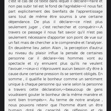
c'est le cas de ce texte dans lequel il déclare<<faire et
non pas subir tel est le fond de l'agréable>>il nous fait
part explicitement des bienfaits de l'apprentissage
sans tout de même être soumis à une certaine
dépendance. De plus il déclare<<ce n'est plus
seulement juger , c'est rechercher et conquérir>>.A
travers ce passage il nous fait savoir qu'il n'est pas
seulement nécessaire d'apporter son point de vue sur
un fait mais de chercher a le comprendre et l'analyser.
En deuxième lieu ,selon Alain , la perception d'autrui
au niveau du plaisir influe la pensée de certaines
personne car il déclare<<les hommes vont au
spectacle et s'y ennuient plus qu'ils ne veulent
l'avouer.>>ceux-ci n'éprouvent aucun besoin d'y être à
cause dune certaine pression ils se sentent obligés. En
somme , il qualifie le bonheur comme un sentiment
unique à chaque personne qui varie selon la personne
a travers cette déclaration,<<beaucoup de gens
voudraient gouter le bonheur de la même manière et
sont bien trompés>>. Au terme de notre analyse ,
nous pouvons retenir que l'homme étant un être
humain doté de capacité de réflexion et de