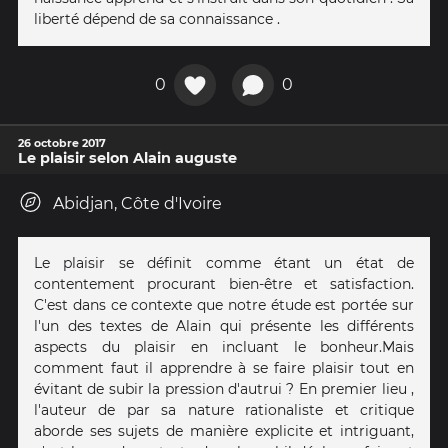
liberté dépend de sa connaissance .
0
0
26 octobre 2017
Le plaisir selon Alain auguste
Abidjan, Côte d'Ivoire
Le plaisir se définit comme étant un état de
contentement procurant bien-être et satisfaction.
C'est dans ce contexte que notre étude est portée sur
l'un des textes de Alain qui présente les différents
aspects du plaisir en incluant le bonheur.Mais
comment faut il apprendre à se faire plaisir tout en
évitant de subir la pression d'autrui ? En premier lieu ,
l'auteur de par sa nature rationaliste et critique
aborde ses sujets de manière explicite et intriguant,