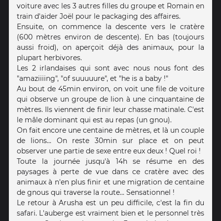
voiture avec les 3 autres filles du groupe et Romain en
train d'aider Joël pour le packaging des affaires.
Ensuite, on commence la descente vers le cratère
(600 mètres environ de descente). En bas (toujours
aussi froid), on aperçoit déjà des animaux, pour la
plupart herbivores.
Les 2 irlandaises qui sont avec nous nous font des
"amaziiiing", "of suuuuure", et "he is a baby !"
Au bout de 45min environ, on voit une file de voiture
qui observe un groupe de lion à une cinquantaine de
mètres. Ils viennent de finir leur chasse matinale. C'est
le mâle dominant qui est au repas (un gnou).
On fait encore une centaine de mètres, et là un couple
de lions... On reste 30min sur place et on peut
observer une partie de sexe entre eux deux ! Quel roi !
Toute la journée jusqu'à 14h se résume en des
paysages à perte de vue dans ce cratère avec des
animaux à n'en plus finir et une migration de centaine
de gnous qui traverse la route... Sensationnel !
Le retour à Arusha est un peu difficile, c'est la fin du
safari. L'auberge est vraiment bien et le personnel très