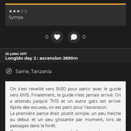
★★★☆☆
Sympa
0
0
26 juillet 2017
Longido day 2 : ascension 2690m
Same, Tanzania
On s'est réveillé vers 5h30 pour partir avec le guide
vers 6h15. Finalement, le guide n'est jamais arrivé. On
a attendu jusqu'à 7h15 et un autre gars est arrivé.
Après des excuses, on est parti pour l'ascension.
La première partie était plutôt simple, un peu fraîche
au début et un peu glissante par moment, lors de
passages dans la forêt.