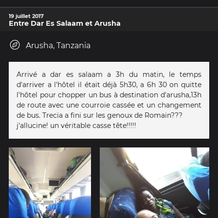
19 juillet 2017
Entre Dar Es Salaam et Arusha
Arusha, Tanzania
Arrivé a dar es salaam a 3h du matin, le temps
d'arriver a l'hôtel il était déjà 5h30, a 6h 30 on quitte
l'hôtel pour chopper un bus à destination d'arusha,13h
de route avec une courroie cassée et un changement
de bus. Trecia a fini sur les genoux de Romain???
j'allucine! un véritable casse tête!!!!!