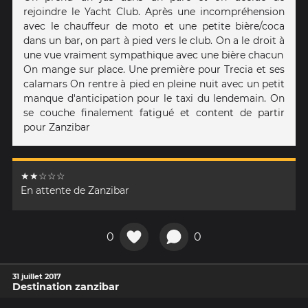
rejoindre le Yacht Club. Après une incompréhension
avec le chauffeur de moto et une petite bière/coca
dans un bar, on part à pied vers le club. On a le droit à
une vue vraiment sympathique avec une bière chacun
On mange sur place. Une première pour Trecia et ses
calamars On rentre à pied en pleine nuit avec un petit
manque d'anticipation pour le taxi du lendemain. On
se couche finalement fatigué et content de partir
pour Zanzibar
★★☆☆☆
En attente de Zanzibar
0
0
31 juillet 2017
Destination zanzibar