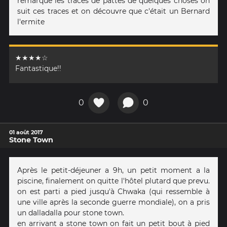
remarque les traces de pattes de quelques choses on
suit ces traces et on découvre que c'était un Bernard
l'ermite
★★★★☆
Fantastique!!
0
0
01 août 2017
Stone Town
Après le petit-déjeuner a 9h, un petit moment a la
piscine, finalement on quitte l'hôtel plutard que prevu.
on est parti a pied jusqu'à Chwaka (qui ressemble à
une ville après la seconde guerre mondiale), on a pris
un dalladalla pour stone town.
en arrivant a stone town on fait un petit bout à pied