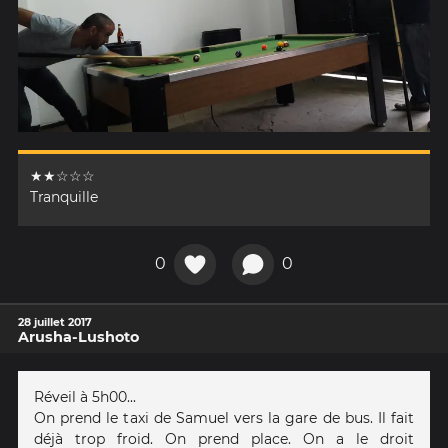
★★☆☆☆
Tranquille
0
0
28 juillet 2017
Arusha-Lushoto
Réveil à 5h00...
On prend le taxi de Samuel vers la gare de bus. Il fait
déjà trop froid. On prend place. On a le droit