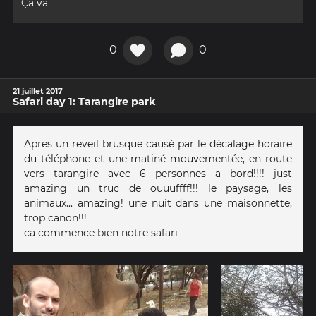
Ça va
0
0
21 juillet 2017
Safari day 1: Tarangire park
Apres un reveil brusque causé par le décalage horaire
du téléphone et une matiné mouvementée, en route
vers tarangire avec 6 personnes a bord!!!! just
amazing un truc de ouuuffff!!! le paysage, les
animaux... amazing! une nuit dans une maisonnette,
trop canon!!!
ca commence bien notre safari