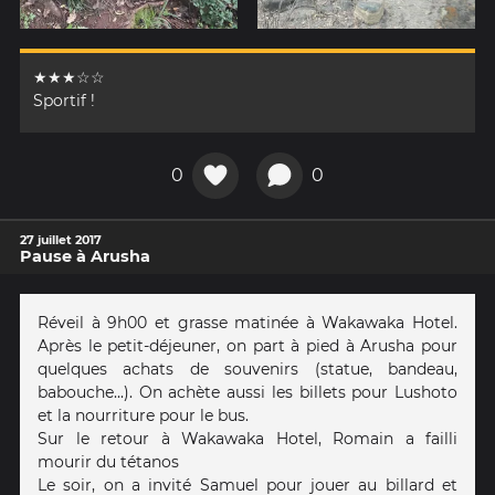
★★★☆☆
Sportif !
0
0
27 juillet 2017
Pause à Arusha
Réveil à 9h00 et grasse matinée à Wakawaka Hotel.
Après le petit-déjeuner, on part à pied à Arusha pour
quelques achats de souvenirs (statue, bandeau,
babouche...). On achète aussi les billets pour Lushoto
et la nourriture pour le bus.
Sur le retour à Wakawaka Hotel, Romain a failli
mourir du tétanos
Le soir, on a invité Samuel pour jouer au billard et