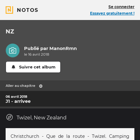
Se connecter
NOTOS
Essayez gratuitement !
NZ
Publié par
ManonRmn
le 16 avril 2018
Suivre cet album
Aller au chapitre
06 avril 2018
J1 - arrivee
Twizel, New Zealand
Christchurch - Que de la route - Twizel. Camping