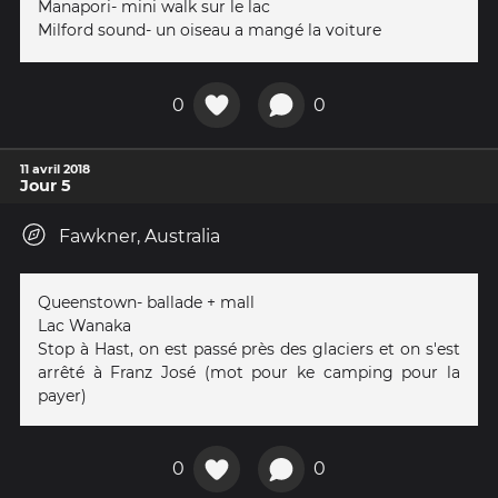
Manapori- mini walk sur le lac
Milford sound- un oiseau a mangé la voiture
0
0
11 avril 2018
Jour 5
Fawkner, Australia
Queenstown- ballade + mall
Lac Wanaka
Stop à Hast, on est passé près des glaciers et on s'est
arrêté à Franz José (mot pour ke camping pour la
payer)
0
0