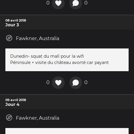
0
0
08 avril 2018
Jour 3
Fawkner, Australia
Dunedin- squat du mall pour la wifi
Péninsule + visite du château avorté car payant
0
0
09 avril 2018
Jour 4
Fawkner, Australia