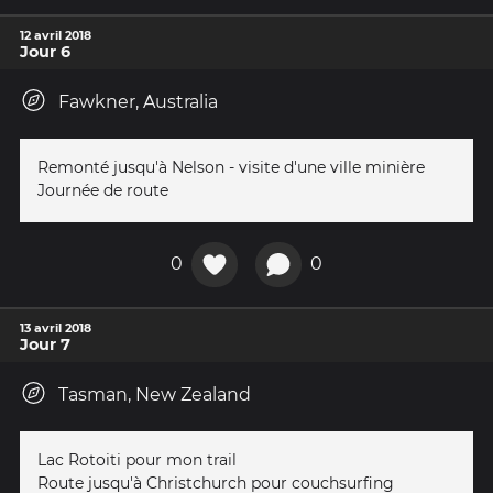
12 avril 2018
Jour 6
Fawkner, Australia
Remonté jusqu'à Nelson - visite d'une ville minière
Journée de route
0
0
13 avril 2018
Jour 7
Tasman, New Zealand
Lac Rotoiti pour mon trail
Route jusqu'à Christchurch pour couchsurfing