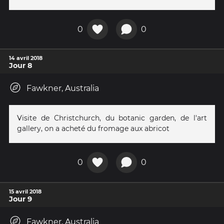
0
0
14 avril 2018
Jour 8
Fawkner, Australia
Visite de Christchurch, du botanic garden, de l'art
gallery, on a acheté du fromage aux abricot
0
0
15 avril 2018
Jour 9
Fawkner, Australia