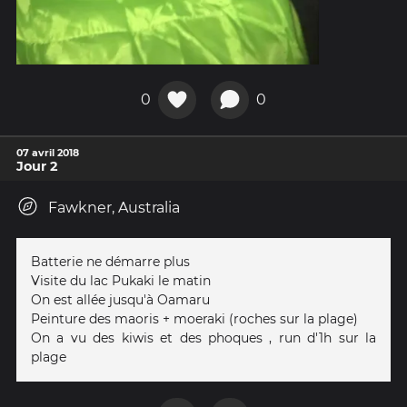
0
0
07 avril 2018
Jour 2
Fawkner, Australia
Batterie ne démarre plus
Visite du lac Pukaki le matin
On est allée jusqu'à Oamaru
Peinture des maoris + moeraki (roches sur la plage)
On a vu des kiwis et des phoques , run d'1h sur la
plage