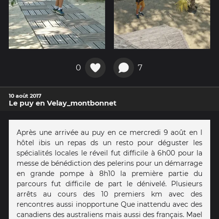
0
7
10 août 2017
Le puy en Velay_montbonnet
Après une arrivée au puy en ce mercredi 9 août en l
hôtel ibis un repas ds un resto pour déguster les
spécialités locales le réveil fut difficile à 6h00 pour la
messe de bénédiction des pelerins pour un démarrage
en grande pompe à 8h10 la première partie du
parcours fut difficile de part le dénivelé. Plusieurs
arrêts au cours des 10 premiers km avec des
rencontres aussi inopportune Que inattendu avec des
canadiens des australiens mais aussi des français. Mael