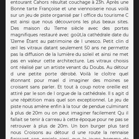
entourant Cahors résultat couchage à 23h. Après une
Bonne tarte Françoise et une viennoiserie nous voilà
sur un jeu de piste organisé par l office du tourisme C
est ainsi que nous découvrons les plus beaux sites.
Des maison du 11eme siècle avec des portes
magnifiques restauré avec goût,la cathédrale date du
12eme Étant au patrimoine de l unesco. Petit clin d
œil les vitraux datant seulement 50 ans ne permette
pas la diffusion de la lumière du soleil et ainsi ne met
pas en valeur cette architecture. Les vitraux choisis
ont réalisé par un artiste venant du Doubs. Au détour
d une petite porte dérobé. Voilà le cloître quel
étonnant pour mael d imaginer des moines se
croisant sans parler. Et tout à coup notre oreille est
attiré par le son de l orgue de la cathédrale. Il s agit d
une répétition mais quel son exceptionnel. Le jeu de
piste nous amène enfin à la tour de pendue culminant
à plus de 20m ou on peut imaginer facilement Qu il
fallait se tenir à carreau à cette époque pour ne pas se
retrouver à plus de 20m. Un bon burger plus tard
nous Croisons au détour d une route la rennaise