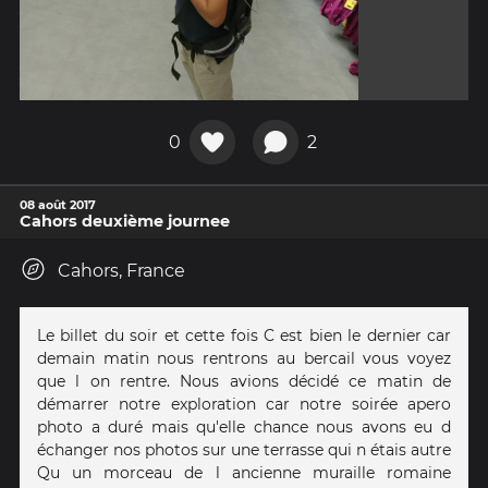
0
2
08 août 2017
Cahors deuxième journee
Cahors, France
Le billet du soir et cette fois C est bien le dernier car
demain matin nous rentrons au bercail vous voyez
que l on rentre. Nous avions décidé ce matin de
démarrer notre exploration car notre soirée apero
photo a duré mais qu'elle chance nous avons eu d
échanger nos photos sur une terrasse qui n étais autre
Qu un morceau de l ancienne muraille romaine