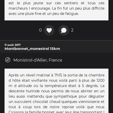
est le plus jeune sur ces sentiers et tous ces
marcheurs l encourage. La fin fut un peu plus difficile
avec une pluie fine et un peu de fatigue.
0
2
11 août 2017
Montbonnet_monestrol 15km
Monistrol-d'Allier, France
Après un réveil matinal à 7h15 la sortie de la chambre
d hôte était vivifiante nous voilà parti à plus de 1200
m d altitude où la température était à 5 degrés. La
descente humide nous permis de nous abriter en un
lieu aussi inattendu que sympathique pour déguster
un succulent chocolat chaud quelques viennoiserie et
tout à coup lors de notre reprise voilà que nous
Croisons la famille bonnet avec leur âne transportant l