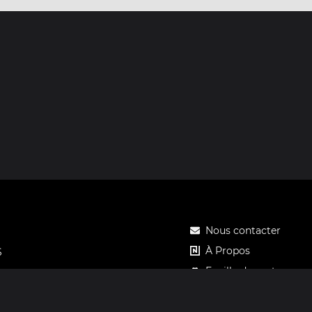
Nous contacter
À Propos
S
Feuille de route
Tarifs
Carte cadeau Notos