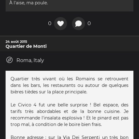
À l'aise, ma poule.
0
0
24 août 2015
Quartier de Monti
Roma, Italy
Quartier très vivant où les Romains se retrouvent
dans les bars, les restaurants ou autour de quelques
bières tièdes sur la place principale.
Le Civico 4 fut une belle surprise ! Bel espace, des
tarifs très abordables et de la bonne cuisine. Je
recommande l'insalata esplosiva ! Et le pinard est pas
trop mal, à condition de le boire bien frais.
Bonne adresse : sur la Via Dei Serpenti un très bon